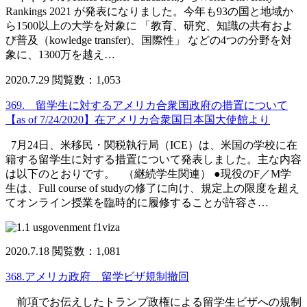
Rankings 2021 が発表になりました。今年も93の国と地域か
ら1500以上の大学を対象に 「教育、研究、知識の共有およ
び普及（kowledge transfer)、国際性」 などの4つの分野を対
象に、1300万を越え…
2020.7.29
閲覧数：1,053
369. 留学生に対するアメリカ合衆国政府の措置について
【as of 7/24/2020】在アメリカ合衆国日本国大使館より
7月24日、米移民・関税執行局（ICE）は、米国の学校に在
籍する留学生に対する措置について発表しました。主な内容
は以下のとおりです。 （継続学生関連） ●現役のF／M学
生は、Full course of studyの修了に向け、規定上の限度を超え
てオンライン授業を臨時的に履修することが許容さ…
2020.7.18
閲覧数：1,081
368.アメリカ政府 留学ビザ規制撤回
前項でお伝えしたトランプ政権による留学生ビザへの規制