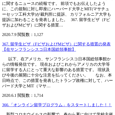
に関するニュースの続報です。 前項でもお伝えしたよう
に、この規制に対し即座にハーバード大学とMIT(マサチュ
ーセッツ工科大学)が裁判所に提訴、 カリフォルニア大学も
提訴に加わることを発表しました。 367. 留学生ビザ（Fビ
ザおよびMビザ）に関する措置…
2020.7.9
閲覧数：1,127
367. 留学生ビザ（FビザおよびMビザ）に関する措置の発表
【在サンフランシスコ日本国総領事館】
以下、在アメリカ、サンフランシスコ日本国総領事館か
らの情報発信です。 現在およびこれからアメリカの大学等
に留学する人にとって重大な影響のある措置です。 現状及
び今後の展開に十分な注意を払ってください。 なお、本
日時点で、この措置を発表したトランプ政権に対して、ハー
バード大学とMIT（マサ…
2020.6.1
閲覧数：1,714
366.「オンライン留学プログラム」をスタートしました！！
新型コロナウイルスの影響で、春から夏に向けて学校主催