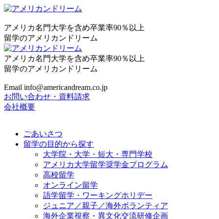
アメリカ名門大学を含め卒業率90％以上
留学のアメリカンドリーム
アメリカ名門大学を含め卒業率90％以上
留学のアメリカンドリーム
Email info@americandream.co.jp
お問い合わせ・資料請求
会社概要
ごあいさつ
留学の目的から探す
大学院・大学・短大・専門学校
アメリカ大学留学奨学金プログラム
高校留学
オンライン留学
語学留学・ワーキングホリデー
ジュニア／親子／海外ボランティア
海外企業視察・異文化交流研修企画