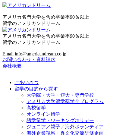
アメリカ名門大学を含め卒業率90％以上
留学のアメリカンドリーム
アメリカ名門大学を含め卒業率90％以上
留学のアメリカンドリーム
Email info@americandream.co.jp
お問い合わせ・資料請求
会社概要
ごあいさつ
留学の目的から探す
大学院・大学・短大・専門学校
アメリカ大学留学奨学金プログラム
高校留学
オンライン留学
語学留学・ワーキングホリデー
ジュニア／親子／海外ボランティア
海外企業視察・異文化交流研修企画