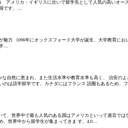
こが魅力 アメリカ・イギリスに次いで留学先として人気の高いオ
国です。…
留学ここが魅力 1096年にオックスフォード大学が誕生、大学教
学…
かな自然に恵まれ、また生活水準や教育水準も高く、 治安のよ
いのは語学留学です。カナダにはフランス 語圏もあるため、
て、世界中で最も人気のある国はアメリカといって過言では
、世界中から留学生が集まってきま す。4,0…