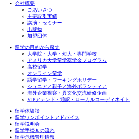
会社概要
ごあいさつ
主要取引実績
講演・セミナー
出版物
加盟団体
留学の目的から探す
大学院・大学・短大・専門学校
アメリカ大学留学奨学金プログラム
高校留学
オンライン留学
語学留学・ワーキングホリデー
ジュニア／親子／海外ボランティア
海外企業視察・異文化交流研修企画
VIPアテンド・通訳・ローカルコーディネイト
留学体験談
留学ワンポイントアドバイス
留学説明会
留学手続きの流れ
留学危機管理情報