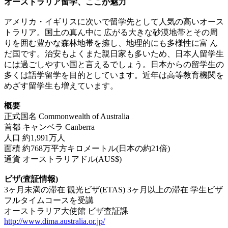
オーストラリア留学、ここが魅力
アメリカ・イギリスに次いで留学先として人気の高いオース
トラリア。国土の真ん中に 広がる大きな砂漠地帯とその周
りを囲む豊かな森林地帯を擁し、地理的にも多様性に富 ん
だ国です。治安もよくまた親日家も多いため、日本人留学生
には過ごしやすい国と言えるでしょう。日本からの留学生の
多くは語学留学を目的としています。近年は高等教育機関を
めざす留学生も増えています。
概要
正式国名 Commonwealth of Australia
首都 キャンベラ Canberra
人口 約1,991万人
面積 約768万平方キロメートル(日本の約21倍)
通貨 オーストラリアドル(AUS$)
ビザ(査証情報)
3ヶ月未満の滞在 観光ビザ(ETAS) 3ヶ月以上の滞在 学生ビザ
フルタイムコースを受講
オーストラリア大使館 ビザ査証課
http://www.dima.australia.or.jp/