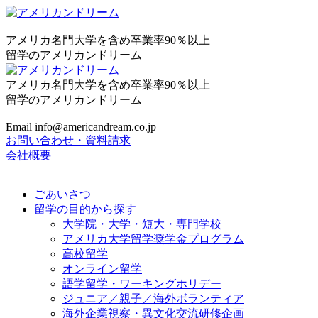
アメリカ名門大学を含め卒業率90％以上
留学のアメリカンドリーム
アメリカ名門大学を含め卒業率90％以上
留学のアメリカンドリーム
Email info@americandream.co.jp
お問い合わせ・資料請求
会社概要
ごあいさつ
留学の目的から探す
大学院・大学・短大・専門学校
アメリカ大学留学奨学金プログラム
高校留学
オンライン留学
語学留学・ワーキングホリデー
ジュニア／親子／海外ボランティア
海外企業視察・異文化交流研修企画