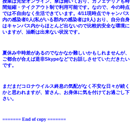
授業は完全オンライン、寮は開いており、カフェテリアも時
間短縮・テイクアウト制で利用可能です。なので、今の時点
では不自由なく生活できています。
4/11
現時点でキャンパス
内の感染者
0
人
(
私がいる郡内の感染者は
9
人
)
おり、自分自身
はキャンパス内からほとんど出ないので比較的安全な環境に
いますが、油断は出来ない状況です。
夏休み中
時差があるのでなかなか難しいかもしれませんが、
ご都合が合えば是非
Skype
などでお話しさせていただきたい
です。
まだまだコロナウイルス終息の気配がなく不安な日々が続く
かと思われますが、皆さん、お身体に気を付けてお過ごし下
さい。
======= End of copy =======