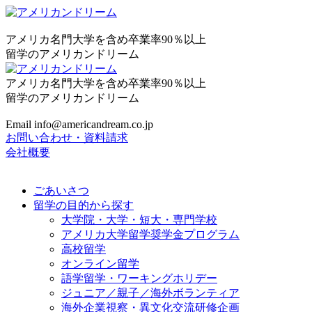
アメリカ名門大学を含め卒業率90％以上
留学のアメリカンドリーム
アメリカ名門大学を含め卒業率90％以上
留学のアメリカンドリーム
Email info@americandream.co.jp
お問い合わせ・資料請求
会社概要
ごあいさつ
留学の目的から探す
大学院・大学・短大・専門学校
アメリカ大学留学奨学金プログラム
高校留学
オンライン留学
語学留学・ワーキングホリデー
ジュニア／親子／海外ボランティア
海外企業視察・異文化交流研修企画