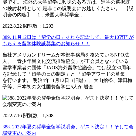
能です。 海外の大学留学に興味のある方は、進学の選択肢
の検討材料として 是非この説明会にお越しください。 【説
明会の内容】： 1．米国大学奨学金…
2022.8.22
閲覧数：1,293
389. 11月12日は「留学の日」それを記念して、最大10万円が
もらえる留学体験談募集のお知らせ！！
当社アメリカンドリームが本部事務局を務めているNPO法
人、「青少年異文化交流推進協会」が正会員となっている
留学事業者の団体「JAOS海外留学協議会」では設立30周年
を記念して「留学の日の制定」と 「留学アワードの募集」
を行います。 明治4年11月12日（旧暦）、大山捨松、津田梅
子等、日本初の女性国費留学生5人が 岩倉…
2022.7.16
閲覧数：1,308
388. 2022年夏の奨学金留学説明会、ゲスト決定！！そして会
場変更のご案内