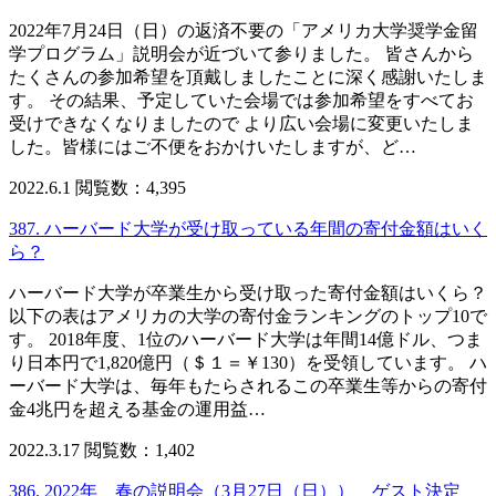
2022年7月24日（日）の返済不要の「アメリカ大学奨学金留
学プログラム」説明会が近づいて参りました。 皆さんから
たくさんの参加希望を頂戴しましたことに深く感謝いたしま
す。 その結果、予定していた会場では参加希望をすべてお
受けできなくなりましたので より広い会場に変更いたしま
した。皆様にはご不便をおかけいたしますが、ど…
2022.6.1
閲覧数：4,395
387. ハーバード大学が受け取っている年間の寄付金額はいく
ら？
ハーバード大学が卒業生から受け取った寄付金額はいくら？
以下の表はアメリカの大学の寄付金ランキングのトップ10で
す。 2018年度、1位のハーバード大学は年間14億ドル、つま
り日本円で1,820億円（＄１＝￥130）を受領しています。 ハ
ーバード大学は、毎年もたらされるこの卒業生等からの寄付
金4兆円を超える基金の運用益…
2022.3.17
閲覧数：1,402
386. 2022年 春の説明会（3月27日（日）） ゲスト決定