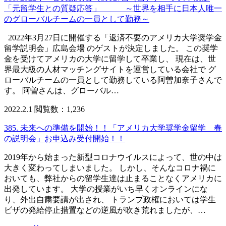
「元留学生との質疑応答」 ～世界を相手に日本人唯一
のグローバルチームの一員として勤務～
2022年3月27日に開催する「返済不要のアメリカ大学奨学金
留学説明会」広島会場 のゲストが決定しました。 この奨学
金を受けてアメリカの大学に留学して卒業し、 現在は、世
界最大級の人材マッチングサイトを運営している会社で グ
ローバルチームの一員として勤務している阿曽加奈子さんで
す。 阿曽さんは、グローバル…
2022.2.1
閲覧数：1,236
385. 未来への準備を開始！！「アメリカ大学奨学金留学 春
の説明会」お申込み受付開始！！
2019年から始まった新型コロナウイルスによって、世の中は
大きく変わってしまいました。 しかし、そんなコロナ禍に
おいても、弊社からの留学生達は止まることなくアメリカに
出発しています。 大学の授業がいち早くオンラインにな
り、外出自粛要請が出され、 トランプ政権においては学生
ビザの発給停止措置などの逆風が吹き荒れましたが、…