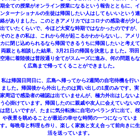
期全ての授業がオンライン授業になるという報告とともに、イ
ンターナショナルの生徒は帰国したい人はしてもいいという連
絡がありました。このときアメリカではコロナの感染者が少し
出ていたくらいで、今ほど大変な時期ではなかったのですが、
そのときの私は、これから何が起こるかわからないし、アメリ
カに閉じ込められるなら帰国できるうちに帰国したいと考えて
両親とも相談した結果、3月21日の帰国を決意しました。羽田
空港に着陸後は普段通り全てがスムーズに進み、何の問題もな
く広島まで帰ってくることができました。
私は帰国日同日に、広島へ帰ってから2週間の自宅待機を行い
ました。帰国後から外出したのは買い出しの1度のみです。実
家周辺で感染者の確認は出ていませんが、極力外出はしないよ
う心掛けています。帰国したのに親戚や友人に会えていないの
は悲しいですが、たまに気分転換に自宅のベランダに出て、桜
や夜景を眺めることが最近の幸せな時間の一つになっていま
す。毎晩母と料理も作り、楽しく家族と支え合って前向きに生
活を送っています。