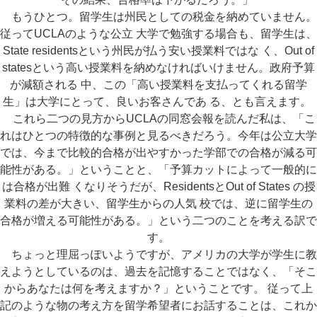
もうひとつ。留学生は州民としての税金を納めていません。
従ってUCLAのような公立 大学で勉強する場合も、留学生は、
State residentsという州民が払う安い授業料ではな く、Out of
statesという高い授業料を納めなければいけません。政府予算
が減額される 中、この「高い授業料を支払ってくれる留学
生」は大学にとって、良いお客さんであ る、とも言えます。
これら二つの見方からUCLAの同窓会報を読んだ私は、「こ
れはひとつの特徴的な事例と見るべきだろう。今年は公立大学
では、今まで比較的合格が出やすかった学部での合格が減る可
能性がある。」ということと、「予算カットによって一般的に
は合格が出難 くなりそうだが、ResidentsとOut of States の授
業料の差が大きい、留学生からの人気 校では、逆に留学生の
合格が増える可能性がある。」という二つのことを考える訳で
す。
ちょっと理屈っぽいようですが、アメリカの大学が学生に教
えようとしているのは、過去を記憶することではなく、「そこ
からあなたは何を考えますか？」ということです。 従って上
記のような物の考え方を留学希望者にお話することは、これか