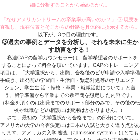
細に分析することから始めるから。
「なぜアメリカンドリームの卒業率が高いのか？」 ② 現実を
直視し、現在位置とそこからの針路を具体的に提示するから。
以下が、3つ目の理由です。
③過去の事例とデータを分析し、それを未来に生か
す助言をする！
私達CAPの留学カウンセラーは、留学希望者のサポートを
することによって料金を頂い ています。CAPのトレーニング
項目は、「大学選択から、出願、合格後のビザ申請や入学準備
手続き、出発前の学習面・生活面・緊急対処等のオリエンテー
ション、学生生 活・転校・卒業・就職活動について」と言
う、留学準備から卒業までの数年間を想定し た内容です。
（料金を頂くのは出発までのサポート部分のみで、その後の転
校や就職な どの相談には費用はかかりません。）
さて、最初の「大学選択から合格まで」の部分について。
アメリカの大学の合否決定には日本の入試と大きく違う点があ
ります。アメリカの入学 審査（admission system ）はとても