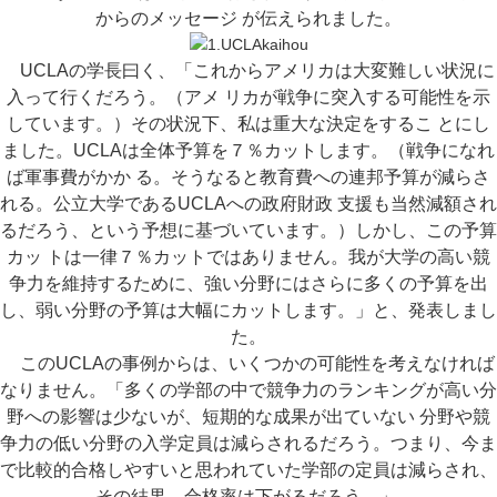
からのメッセージ が伝えられました。
UCLAの学長曰く、「これからアメリカは大変難しい状況に
入って行くだろう。（アメ リカが戦争に突入する可能性を示
しています。）その状況下、私は重大な決定をするこ とにし
ました。UCLAは全体予算を７％カットします。（戦争になれ
ば軍事費がかか る。そうなると教育費への連邦予算が減らさ
れる。公立大学であるUCLAへの政府財政 支援も当然減額され
るだろう、という予想に基づいています。）しかし、この予算
カッ トは一律７％カットではありません。我が大学の高い競
争力を維持するために、強い分野にはさらに多くの予算を出
し、弱い分野の予算は大幅にカットします。」と、発表しまし
た。
このUCLAの事例からは、いくつかの可能性を考えなければ
なりません。「多くの学部の中で競争力のランキングが高い分
野への影響は少ないが、短期的な成果が出ていない 分野や競
争力の低い分野の入学定員は減らされるだろう。つまり、今ま
で比較的合格しやすいと思われていた学部の定員は減らされ、
その結果、合格率は下がるだろう。」