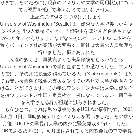
ります。そのためには現在のアメリカや大学の周辺状況につい
ても視野を拡げて考えな くてはいけません。
上記の具体例を二つ挙げましょう。
University of Washington (Seattle)は、優秀な大学で美しいキャ
ンパスを持つ人気校です が、「留学生をほとんど合格させな
かった年」があります。なぜならその年、シアトル に本社を
置くボーイング社の業績が大変悪く、同社は大量の人員整理を
行いました。職にあふれた
人達の多くは、再就職よりも失業保険をもらいながら
University of Washingtonで学び直すことを選びました。アメリ
カでは、その州に税金を納めている人 （State residents）はと
ても安い授業料で税金の支援を受けている州立大学の教育を受
けることができます。その年のワシントン大学は入学に優先権
を持つワシントン州民で定員枠が一杯になってしまい、留学生
を入学させる枠が極端に減らされました。
もうひとつ。これは私の母校であるUCLAの事例です。2001
年9月11日、同時多発テロ がアメリカを襲いました。その数か
月後、UCLAの学長は大学の内外に緊急発表を行い ました。
OBである我々には、毎月送付されてくる同窓会報の中で学長