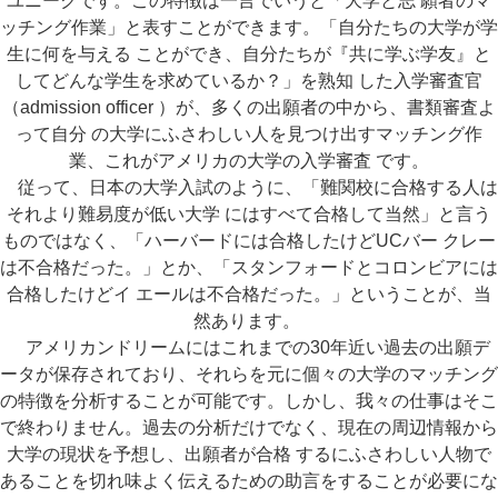
ユニークです。この特徴は一言でいうと「大学と志 願者のマ
ッチング作業」と表すことができます。「自分たちの大学が学
生に何を与える ことができ、自分たちが『共に学ぶ学友』と
してどんな学生を求めているか？」を熟知 した入学審査官
（admission officer ）が、多くの出願者の中から、書類審査よ
って自分 の大学にふさわしい人を見つけ出すマッチング作
業、これがアメリカの大学の入学審査 です。
従って、日本の大学入試のように、「難関校に合格する人は
それより難易度が低い大学 にはすべて合格して当然」と言う
ものではなく、「ハーバードには合格したけどUCバー クレー
は不合格だった。」とか、「スタンフォードとコロンビアには
合格したけどイ エールは不合格だった。」ということが、当
然あります。
アメリカンドリームにはこれまでの30年近い過去の出願デ
ータが保存されており、それらを元に個々の大学のマッチング
の特徴を分析することが可能です。しかし、我々の仕事はそこ
で終わりません。過去の分析だけでなく、現在の周辺情報から
大学の現状を予想し、出願者が合格 するにふさわしい人物で
あることを切れ味よく伝えるための助言をすることが必要にな