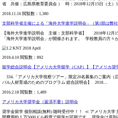
省 共催：広島県教育委員会 ） 時：2018年12月15日（土）
2018.11.16
閲覧数：1,380
文部科学省主催による「海外大学進学説明会」（第1部は弊
【海外大学進学説明会 主催：文部科学省】 2018年12月1
「海外大学進学説明会」が開催されます。 学校教員の方々が
2018.4.10
閲覧数：892
留学総合説明会【アメリカ大学留学（CAP）】【アメリカ
334.「アメリカ大学視察ツアー」限定20名募集のご案
バル人材育成のためのプログラム 総合説明会】 2018…
2016.2.18
閲覧数：1,489
アメリカ大学奨学金（返済不要）説明会
奨学金留学 個別相談(無料) 随時受付中！！ ≪ アメリカ
間費用約１万5000ドル程度で留学が可能です。 奨学金は原