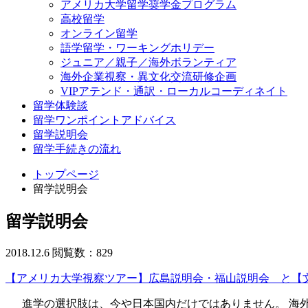
アメリカ大学留学奨学金プログラム
高校留学
オンライン留学
語学留学・ワーキングホリデー
ジュニア／親子／海外ボランティア
海外企業視察・異文化交流研修企画
VIPアテンド・通訳・ローカルコーディネイト
留学体験談
留学ワンポイントアドバイス
留学説明会
留学手続きの流れ
トップページ
留学説明会
留学説明会
2018.12.6
閲覧数：829
【アメリカ大学視察ツアー】広島説明会・福山説明会 と【
進学の選択肢は、今や日本国内だけではありません。 海外の