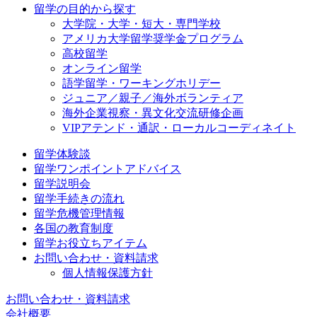
留学の目的から探す
大学院・大学・短大・専門学校
アメリカ大学留学奨学金プログラム
高校留学
オンライン留学
語学留学・ワーキングホリデー
ジュニア／親子／海外ボランティア
海外企業視察・異文化交流研修企画
VIPアテンド・通訳・ローカルコーディネイト
留学体験談
留学ワンポイントアドバイス
留学説明会
留学手続きの流れ
留学危機管理情報
各国の教育制度
留学お役立ちアイテム
お問い合わせ・資料請求
個人情報保護方針
お問い合わせ・資料請求
会社概要