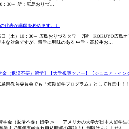
10：30～ 所：広島おりづ…
社の代表が講師を務めます。）
5日（土）10：30～ 広島おりづるタワー 7階 KOKUYO
主な対象ですが、留学に興味のある 中学・高校生お…
奨学金（返済不要）留学】【大学視察ツアー】【ジュニア・イン
内（広島県教育委員会でも「短期留学プログラム」として募集中
大学 奨学金（返済不要）留学 ≫ アメリカの大学が日本人留学
則卒業まで毎年支給され申込時点の英語力に制限はありません。