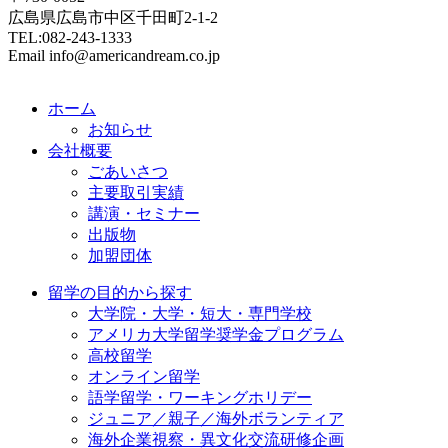
広島県広島市中区千田町2-1-2
TEL:082-243-1333
Email info@americandream.co.jp
ホーム
お知らせ
会社概要
ごあいさつ
主要取引実績
講演・セミナー
出版物
加盟団体
留学の目的から探す
大学院・大学・短大・専門学校
アメリカ大学留学奨学金プログラム
高校留学
オンライン留学
語学留学・ワーキングホリデー
ジュニア／親子／海外ボランティア
海外企業視察・異文化交流研修企画