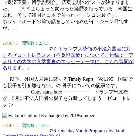
（返済不要）留学説明会」 広島会場のゲストが決まりまし
た。 まずはちょっと変わった経歴を持っている、韓国生
まれ、そして韓国と日本で育った イ・シヨン君です。
ホワイトボードの前で話をしているのがイ・シヨン君です
が、…
2018.7.3
閲覧数：2,733
327. トランプ大統領の不法入国者に対
するゼロ・トレランス（不寛容政策）について。付録：「ア
メリカの大学の入学審査のエッセーテーマに、こんな質問が
あります。」
以下、外国人雇用に関するTimely Reprt「Vol.195 国家で
も親子を引き離せない」の 骨子についての記事です。
========== Copy starts here ========== トランプ米政権
が、5月に不法入国者の親子を分断してしまう「ゼロ・トレ
ラ ン…
2018.7.2
閲覧数：1,566
326. One day Youth Program / Iwakuni