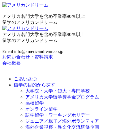
アメリカ名門大学を含め卒業率90％以上
留学のアメリカンドリーム
アメリカ名門大学を含め卒業率90％以上
留学のアメリカンドリーム
Email info@americandream.co.jp
お問い合わせ・資料請求
会社概要
ごあいさつ
留学の目的から探す
大学院・大学・短大・専門学校
アメリカ大学留学奨学金プログラム
高校留学
オンライン留学
語学留学・ワーキングホリデー
ジュニア／親子／海外ボランティア
海外企業視察・異文化交流研修企画