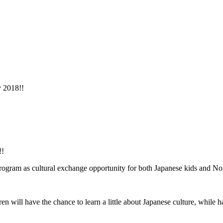
 2018!!
!!
ram as cultural exchange opportunity for both Japanese kids and Non
en will have the chance to learn a little about Japanese culture, while h