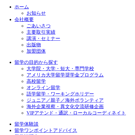
ホーム
お知らせ
会社概要
ごあいさつ
主要取引実績
講演・セミナー
出版物
加盟団体
留学の目的から探す
大学院・大学・短大・専門学校
アメリカ大学留学奨学金プログラム
高校留学
オンライン留学
語学留学・ワーキングホリデー
ジュニア／親子／海外ボランティア
海外企業視察・異文化交流研修企画
VIPアテンド・通訳・ローカルコーディネイト
留学体験談
留学ワンポイントアドバイス