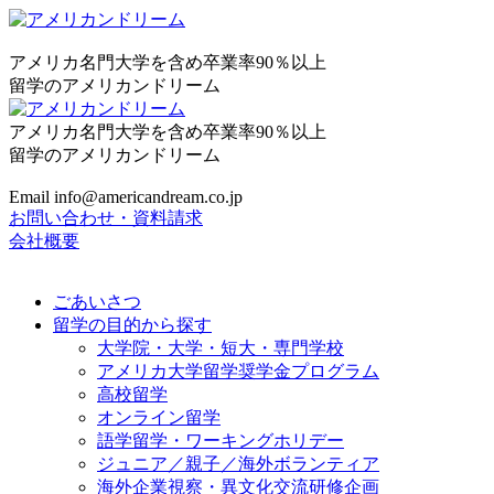
アメリカ名門大学を含め卒業率90％以上
留学のアメリカンドリーム
アメリカ名門大学を含め卒業率90％以上
留学のアメリカンドリーム
Email info@americandream.co.jp
お問い合わせ・資料請求
会社概要
ごあいさつ
留学の目的から探す
大学院・大学・短大・専門学校
アメリカ大学留学奨学金プログラム
高校留学
オンライン留学
語学留学・ワーキングホリデー
ジュニア／親子／海外ボランティア
海外企業視察・異文化交流研修企画