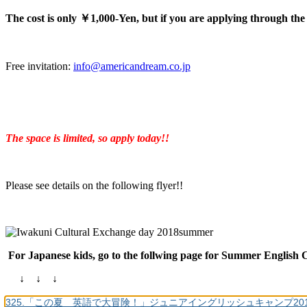
The cost is only ￥1,000-Yen, but if you are applying through the
Free invitation:
info@americandream.co.jp
The space is limited, so apply today!!
Please see details on the following flyer!!
For Japanese kids, go to the follwing page for Summer English
↓ ↓ ↓
325.「この夏 英語で大冒険！」ジュニアイングリッシュキャンプ201