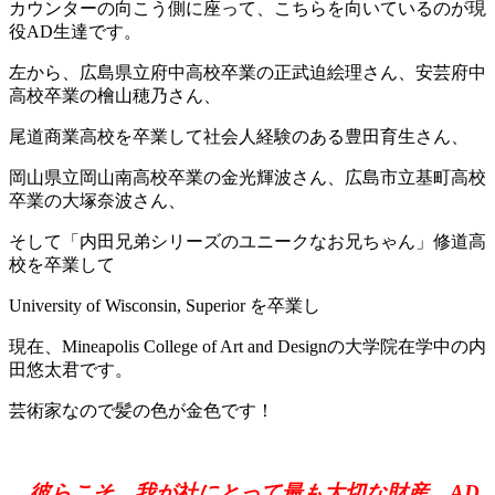
カウンターの向こう側に座って、こちらを向いているのが現
役AD生達です。
左から、広島県立府中高校卒業の正武迫絵理さん、安芸府中
高校卒業の檜山穂乃さん、
尾道商業高校を卒業して社会人経験のある豊田育生さん、
岡山県立岡山南高校卒業の金光輝波さん、
広島市立基町高校
卒業の大塚奈波さん、
そして「内田兄弟シリーズのユニークなお兄ちゃん」
修道高
校を卒業して
University of Wisconsin, Superior を卒業し
現在、Mineapolis College of Art and Design
の大学院在学中の内
田悠太君です。
芸術家なので髪の色が金色です！
彼らこそ、我が社にとって最も大切な財産、AD