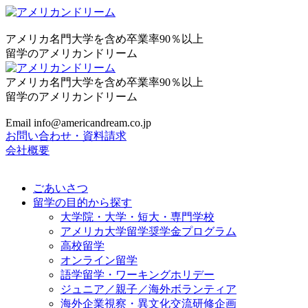
アメリカ名門大学を含め卒業率90％以上
留学のアメリカンドリーム
アメリカ名門大学を含め卒業率90％以上
留学のアメリカンドリーム
Email info@americandream.co.jp
お問い合わせ・資料請求
会社概要
ごあいさつ
留学の目的から探す
大学院・大学・短大・専門学校
アメリカ大学留学奨学金プログラム
高校留学
オンライン留学
語学留学・ワーキングホリデー
ジュニア／親子／海外ボランティア
海外企業視察・異文化交流研修企画