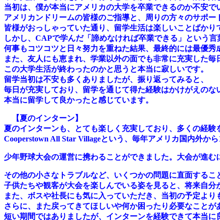
当初は、僕が本当にアメリカの大学を卒業できるのか不安で
アメリカンドリームの皆様のご指導と、周りの方々のサポー
皆様がおっしゃっていた通り、留学生活は楽しいことばかり
しかし、CAPで学んだ「諦めなければ卒業できる」という言
何事もコツコツと日々努力を重ねた結果、最終的には最優秀
また、友人にも恵まれ、学業以外の面でも非常に充実した毎
この大学生活が終わったのかと思うと本当に寂しいです。
留学当初は不安も多くありましたが、振り返ってみると、
毎日が充実しており、留学を通じて得た経験はかけがえのな
本当に留学して良かったと感じています。
【夏のインターン】
夏のインターンも、とても楽しく充実しており、多くの経験
Cooperstown All Star Villageという、毎年アメリカ国内外から
少年野球大会の運営に携わることができました。
大会が進む
その他の小さなトラブルなど、いくつかの問題に直面するこ
子供たちや観客が大会を楽しんでいる姿を見ると、将来自分
また、ボスや社長にも気に入っていただき、当初の予定より
さらに、また戻ってきてほしいや何か困ったり必要なことが
短い期間ではありましたが、インターンを経験できて本当に