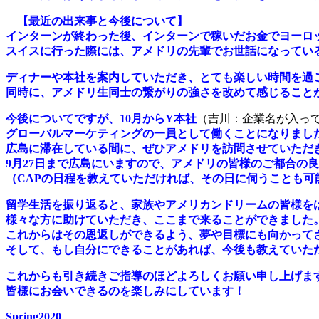
【最近の出来事と今後について】
インターンが終わった後、インターンで稼いだお金でヨーロ
スイスに行った際には、アメドリの先輩でお世話になってい
ディナーや本社を案内していただき、とても楽しい時間を過
同時に、アメドリ生同士の繋がりの強さを改めて感じること
今後についてですが、10月からY本社
（吉川：企業名が入っ
グローバルマーケティングの一員として働くことになりまし
広島に滞在している間に、ぜひアメドリを訪問させていただ
9月27日まで広島にいますので、アメドリの皆様のご都合の
（CAPの日程を教えていただければ、その日に伺うことも可
留学生活を振り返ると、家族やアメリカンドリームの皆様を
様々な方に助けていただき、ここまで来ることができました
これからはその恩返しができるよう、夢や目標にも向かって
そして、もし自分にできることがあれば、今後も教えていた
これからも引き続きご指導のほどよろしくお願い申し上げま
皆様にお会いできるのを楽しみにしています！
Spring2020