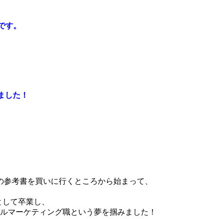
です。
しました！
の参考書を買いに行くところから始まって、
、
の一人として卒業し、
バルマーケティング職という夢を掴みました！