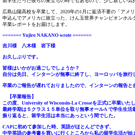
留学生だった彼らの巣立ちの時でもあるので、少し寂しい気
広島山陽高校を卒業して、2020年の1月に返済不要の「アメ
申込んでアメリカに旅立った、けん玉世界チャンピオンホル
卒業レポートをお届けします。
======= Yujiro NAKANO wrote =======
吉川様 八木様 岩下様
お久しぶりです。
皆様はいかがお過ごしでしょうか？
自分は先日、インターンが無事に終了し、ヨーロッパを旅行
卒業のご報告が遅れておりましたので、インターンの報告と
【卒業報告】
この度、University of Wisconsin-La Crosseを正式に卒業
最終学期は５クラス１５単位を取り無事オールA で学生生活
振り返ると、留学生活は本当にあっという間でした。
CAPに初めて参加した時、英語がほとんどできず、
中学英語の参考書を買いに行くところから私の留学生活が始