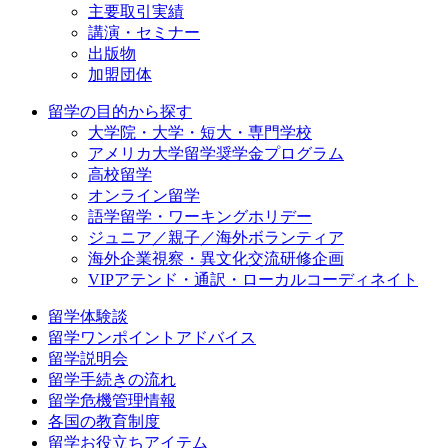
主要取引実績
講演・セミナー
出版物
加盟団体
留学の目的から探す
大学院・大学・短大・専門学校
アメリカ大学留学奨学金プログラム
高校留学
オンライン留学
語学留学・ワーキングホリデー
ジュニア／親子／海外ボランティア
海外企業視察・異文化交流研修企画
VIPアテンド・通訳・ローカルコーディネイト
留学体験談
留学ワンポイントアドバイス
留学説明会
留学手続きの流れ
留学危機管理情報
各国の教育制度
留学お役立ちアイテム