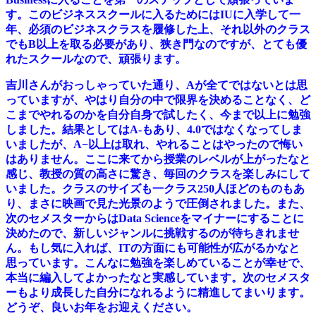
す。このビジネススクールに入るためにはIUに入学して一
年、必須のビジネスクラスを履修した上、それ以外のクラス
でもB以上を取る必要があり、狭き門なのですが、とても優
れたスクールなので、頑張ります。
吉川さんがおっしゃっていた通り、Aが全てではないとは思
っていますが、やはり自分の中で限界を決めることなく、ど
こまでやれるのかを自分自身で試したく、今まで以上に勉強
しました。結果としてはA-もあり、4.0ではなくなってしま
いましたが、A−以上は取れ、やれることはやったので悔い
はありません。ここに来てから授業のレベルが上がったなと
感じ、教授の質の高さに驚き、毎回のクラスを楽しみにして
いました。クラスのサイズも一クラス250人ほどのものもあ
り、まさに映画で見た光景のようで圧倒されました。また、
次のセメスターからはData Scienceをマイナーにすることに
決めたので、新しいジャンルに挑戦するのが待ちきれませ
ん。もし気に入れば、ITの方面にも可能性が広がるかなと
思っています。こんなに勉強を楽しめていることが幸せで、
本当に編入してよかったなと実感しています。次のセメスタ
ーもより成長した自分になれるように精進してまいります。
どうぞ、良いお年をお迎えください。