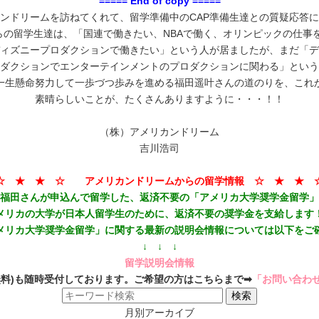
===== End of copy =====
ンドリームを訪ねてくれて、留学準備中のCAP準備生達との質疑応答
留学生達は、「国連で働きたい、NBAで働く、オリンピックの仕事をする、
ィズニープロダクションで働きたい」という人が居ましたが、まだ「デ
ダクションでエンターテインメントのプロダクションに関わる」という
一生懸命努力して一歩づつ歩みを進める福田遥叶さんの道のりを、これ
素晴らしいことが、たくさんありますように・・・！！
（株）アメリカンドリーム
吉川浩司
☆ ★ ★ ☆ アメリカンドリームからの留学情報 ☆ ★ ★ 
福田さんが申込んで留学した、返済不要の「アメリカ大学奨学金留学」
メリカの大学が日本人留学生のために、返済不要の奨学金を支給します
メリカ大学奨学金留学」に関する最新の説明会情報については以下をご
↓ ↓ ↓
留学説明会情報
無料)も随時受付しております。ご希望の方はこちらまで➡
「お問い合わ
月別アーカイブ