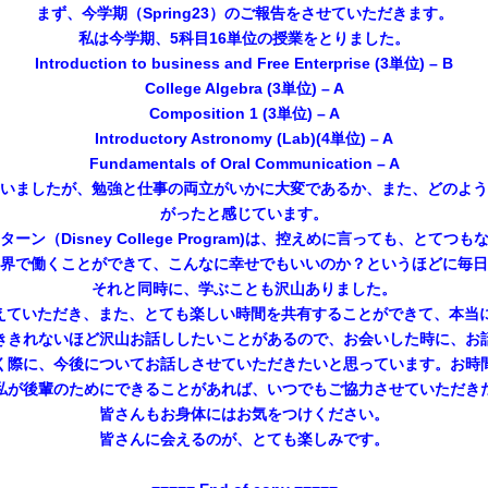
まず、今学期（Spring23）のご報告をさせていただきます。
私は今学期、5科目16単位の授業をとりました。
Introduction to business and Free Enterprise (3単位) – B
College Algebra (3単位) – A
Composition 1 (3単位) – A
Introductory Astronomy (Lab)(4単位) – A
Fundamentals of Oral Communication – A
しまいましたが、勉強と仕事の両立がいかに大変であるか、また、どのよ
がったと感じています。
ン（Disney College Program)は、控えめに言っても、とて
界で働くことができて、こんなに幸せでもいいのか？というほどに毎日
それと同時に、学ぶことも沢山ありました。
いただき、また、とても楽しい時間を共有することができて、本当にcoll
ききれないほど沢山お話ししたいことがあるので、お会いした時に、お
く際に、今後についてお話しさせていただきたいと思っています。お時
私が後輩のためにできることがあれば、いつでもご協力させていただき
皆さんもお身体にはお気をつけください。
皆さんに会えるのが、とても楽しみです。