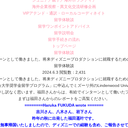
ジュニア／親子／海外ボランティア
海外企業視察・異文化交流研修企画
VIPアテンド・通訳・ローカルコーディネイト
留学体験談
留学ワンポイントアドバイス
留学説明会
留学手続きの流れ
トップページ
留学体験談
ンターンとして働きました。将来ディズニープロダクションに就職するた
留学体験談
2024.6.3
閲覧数：2,431
ンターンとして働きました。将来ディズニープロダクションに就職するた
学奨学金留学プログラム」に申込んでミズーリ州のLindenwood Uni
申し訳なく思います。福田さんからは、有給でインターンとして働いた
まずは福田さんからのレポートをご高覧ください。
========Haruka FUKUDA wrote =======
吉川さん、八木さん、岩下さん
昨年の秋に出発した福田遥叶です。
に無事帰国いたしましたので、ディズニーでの経験も含め、ご報告させ