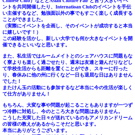
Chinese Club）などとAsian Cluture Fair と言う大きいイベ
ントを共同開催したり、Internatioan Clubのイベントを手伝
い主催するなど、勉強面以外の事でもすごく楽しく成長する
ことができました。
（実際にイベントを企画し、そのイベントが成功すると本当
に嬉しいです！）
この経験を活かし、新しい大学でも何か大きなイベントを開
催できるといいなと思います。
また、私生活ではルームメイトとのシェアハウスに問題もな
く寮よりも楽しく過ごせたり、週末は友達と遊んだりなどし
て学校生活からも距離を置くことができ、スキーに行った
り、春休みに他の州に行くなど一日も退屈な日はありません
でした！
またけん玉の活動にも参加するなど本当に今の生活が楽しく
て仕方がありません！
もちろん、大変な事や問題が起こることもありますが一つず
つ冷静に対処し、今のところ大きな問題はありません。
こうした充実した日々が送れているのもアメリカンドリーム
の皆様の教えがあるからこそだと思います。
本当にありがとうございます。