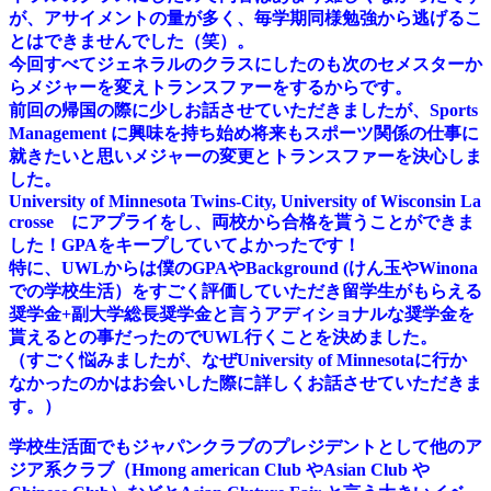
が、アサイメントの量が多く、毎学期同様勉強から逃げるこ
とはできませんでした（笑）。
今回すべてジェネラルのクラスにしたのも次のセメスターか
らメジャーを変えトランスファーをするからです。
前回の帰国の際に少しお話させていただきましたが、Sports
Management に興味を持ち始め将来もスポーツ関係の仕事に
就きたいと思いメジャーの変更とトランスファーを決心しま
した。
University of Minnesota Twins-City, University of Wisconsin La
crosse にアプライをし、両校から合格を貰うことができま
した！GPAをキープしていてよかったです！
特に、UWLからは僕のGPAやBackground (けん玉やWinona
での学校生活）をすごく評価していただき留学生がもらえる
奨学金+副大学総長奨学金と言うアディショナルな奨学金を
貰えるとの事だったのでUWL行くことを決めました。
（すごく悩みましたが、なぜUniversity of Minnesotaに行か
なかったのかはお会いした際に詳しくお話させていただきま
す。）
学校生活面でもジャパンクラブのプレジデントとして他のア
ジア系クラブ（Hmong american Club やAsian Club や