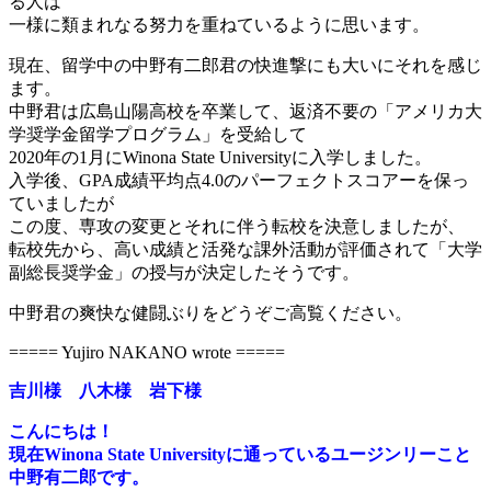
る人は
一様に類まれなる努力を重ねているように思います。
現在、留学中の中野有二郎君の快進撃にも大いにそれを感じ
ます。
中野君は広島山陽高校を卒業して、返済不要の「アメリカ大
学奨学金留学プログラム」を受給して
2020年の1月にWinona State Universityに入学しました。
入学後、GPA成績平均点4.0のパーフェクトスコアーを保っ
ていましたが
この度、専攻の変更とそれに伴う転校を決意しましたが、
転校先から、高い成績と活発な課外活動が評価されて「大学
副総長奨学金」の授与が決定したそうです。
中野君の爽快な健闘ぶりをどうぞご高覧ください。
===== Yujiro NAKANO wrote =====
吉川様 八木様 岩下様
こんにちは！
現在Winona State Universityに通っているユージンリーこと
中野有二郎です。