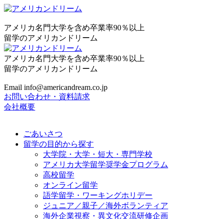
アメリカ名門大学を含め卒業率90％以上
留学のアメリカンドリーム
アメリカ名門大学を含め卒業率90％以上
留学のアメリカンドリーム
Email info@americandream.co.jp
お問い合わせ・資料請求
会社概要
ごあいさつ
留学の目的から探す
大学院・大学・短大・専門学校
アメリカ大学留学奨学金プログラム
高校留学
オンライン留学
語学留学・ワーキングホリデー
ジュニア／親子／海外ボランティア
海外企業視察・異文化交流研修企画