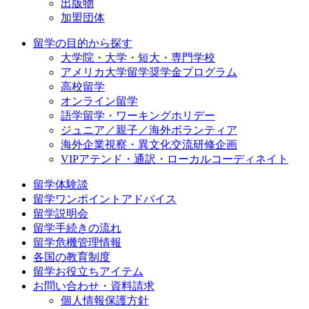
出版物
加盟団体
留学の目的から探す
大学院・大学・短大・専門学校
アメリカ大学留学奨学金プログラム
高校留学
オンライン留学
語学留学・ワーキングホリデー
ジュニア／親子／海外ボランティア
海外企業視察・異文化交流研修企画
VIPアテンド・通訳・ローカルコーディネイト
留学体験談
留学ワンポイントアドバイス
留学説明会
留学手続きの流れ
留学危機管理情報
各国の教育制度
留学お役立ちアイテム
お問い合わせ・資料請求
個人情報保護方針