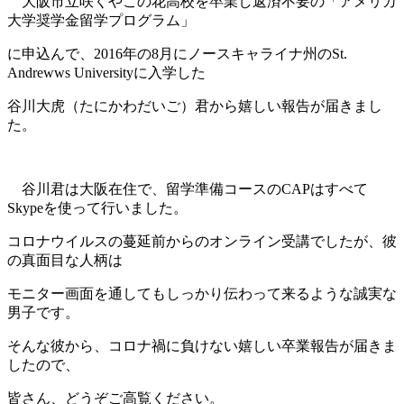
大阪市立咲くやこの花高校を卒業し返済不要の「アメリカ
大学奨学金留学プログラム」
に申込んで、2016年の8月にノースキャライナ州のSt.
Andrewws Universityに入学した
谷川大虎（たにかわだいご）君から嬉しい報告が届きまし
た。
谷川君は大阪在住で、留学準備コースのCAPはすべて
Skypeを使って行いました。
コロナウイルスの蔓延前からのオンライン受講でしたが、彼
の真面目な人柄は
モニター画面を通してもしっかり伝わって来るような誠実な
男子です。
そんな彼から、コロナ禍に負けない嬉しい卒業報告が届きま
したので、
皆さん、どうぞご高覧ください。