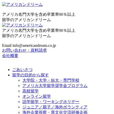
アメリカ名門大学を含め卒業率90％以上
留学のアメリカンドリーム
アメリカ名門大学を含め卒業率90％以上
留学のアメリカンドリーム
Email info@americandream.co.jp
お問い合わせ・資料請求
会社概要
ごあいさつ
留学の目的から探す
大学院・大学・短大・専門学校
アメリカ大学留学奨学金プログラム
高校留学
オンライン留学
語学留学・ワーキングホリデー
ジュニア／親子／海外ボランティア
海外企業視察・異文化交流研修企画