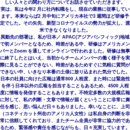
しい人々との関わり方についてお話させていただきます。
実は、私は今年2 月に社内転職をし、現在の業務に従事してい
ます。本来ならば2 月中旬にアメリカ本社で3 週間ほど研修予
定でした。その矢先、新型コロナウイルスの勢力が拡大
し、渡
米できなくなりました。
異動先の部署は、私が日本／ APAC(アジアパシフィック)地域
で初メンバーとなるため、時差がある中、研修はアメリカメン
バーとZoom を通してオンラインで行われました。研修は無事
に終了したとはいえ、当初からチームメンバーの働く様子を実
際に見ることができない、時差があるためすぐに気軽に質問が
できない中、いきなり本番の土俵に放り込まれた気分でした。
日本の社員に向けた広報は通常800 人程度、また時には緊急性
を伴う日本以外の広報を担当することもあるため、4500 人程
度に情報を発信することもあります。不特定多数の大規模広報
に対して、私の判断・文章で情報が届くということに非常に責
任を感じ、思い悩んだ日々もありました。幸いなことに、上司
（コネティカット州在のアメリカ人女性）は私自身の判断を非
常に信頼してくれており、またチーム全員が非常に協力的であ
るため、緊張感や責任を感じながらも、日々充実しています。