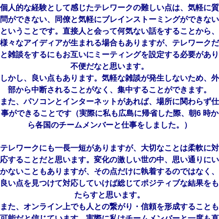
個人的な経験として感じたテレワークの難しい点は、気軽に質
問ができない、同僚と気軽にブレインストーミングができない
ということです。直接人と会って何気ない話をすることから、
様々なアイディアが生まれる場合もありますが、テレワークだ
と雑談をするにもお互いにミーティングを設定する必要があり
不便だなと思います。
しかし、良い点もあります。気軽な雑談が発生しないため、外
部から中断されることがなく、集中することができます。
また、パソコンとインターネットがあれば、場所に関わらず仕
事ができることです（実際に私も広島に帰省した際、朝6 時か
ら各国のチームメンバーと仕事をしました。）
テレワークにも一長一短がありますが、大切なことは柔軟に対
応することだと思います。変化の激しい世の中、思い通りにい
かないこともありますが、その点だけに執着するのでは
なく、
良い点を見つけて対応していけば総じてポジティブな結
果をも
たらすと思います。
また、オンライン上でも人との繋がり・信頼を形成することも
可能だと信じています。実際に私はチームメンバーと一度も直