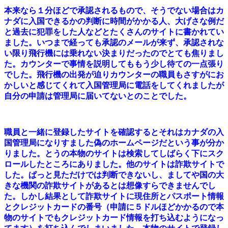
本来なら１分ほどで承認されるもので、そうでない場合はカ
ナダに入国できるかの判断に時間がかかる人、大げさな例だ
と過去に犯罪をした人などとたくさんのサイトに書かれてい
ました。いつまで経っても承認のメールが来ず、承認されな
い限り飛行機には乗れない決まりだったのでとても焦りまし
た。カウンターで事情を説明してももう少し待ての一点張り
でした。飛行機の出発が迫りカウンターの職員もさすがにお
かしいと感じてくれて入国管理局に電話をしてくれましたが
自分の申請は管理局に届いてないとのことでした。
職員と一緒に登録したサイトを確認するとそれはカナダの入
国管理局になりすました偽のホームページだという事が分か
りました。とうの本物のサイトは検索してしばらく下にスク
ロールしたところにありました。他のサイトは詐欺サイトで
した。ぱっと見ただけでは判断できないし、ましてや国の大
きな機関の詐欺サイトがあるとは想像すらできませんでし
た。しかし結果として詐欺サイトに現住所とパスポート情報
とクレジットカードの番号（申請に５ドルほどかかるので本
物のサイトでもクレジットカード情報を打ち込むようになっ