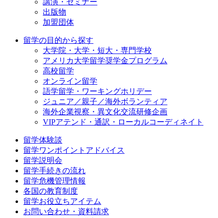
講演・セミナー
出版物
加盟団体
留学の目的から探す
大学院・大学・短大・専門学校
アメリカ大学留学奨学金プログラム
高校留学
オンライン留学
語学留学・ワーキングホリデー
ジュニア／親子／海外ボランティア
海外企業視察・異文化交流研修企画
VIPアテンド・通訳・ローカルコーディネイト
留学体験談
留学ワンポイントアドバイス
留学説明会
留学手続きの流れ
留学危機管理情報
各国の教育制度
留学お役立ちアイテム
お問い合わせ・資料請求