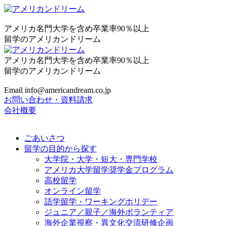
アメリカ名門大学を含め卒業率90％以上
留学のアメリカンドリーム
アメリカ名門大学を含め卒業率90％以上
留学のアメリカンドリーム
Email info@americandream.co.jp
お問い合わせ・資料請求
会社概要
ごあいさつ
留学の目的から探す
大学院・大学・短大・専門学校
アメリカ大学留学奨学金プログラム
高校留学
オンライン留学
語学留学・ワーキングホリデー
ジュニア／親子／海外ボランティア
海外企業視察・異文化交流研修企画