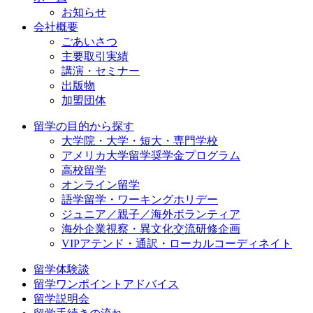
お知らせ
会社概要
ごあいさつ
主要取引実績
講演・セミナー
出版物
加盟団体
留学の目的から探す
大学院・大学・短大・専門学校
アメリカ大学留学奨学金プログラム
高校留学
オンライン留学
語学留学・ワーキングホリデー
ジュニア／親子／海外ボランティア
海外企業視察・異文化交流研修企画
VIPアテンド・通訳・ローカルコーディネイト
留学体験談
留学ワンポイントアドバイス
留学説明会