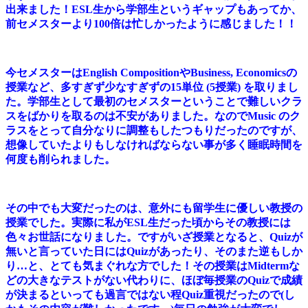
出来ました！ESL生から学部生というギャップもあってか、
前セメスターより100倍は忙しかったように感じました！！
今セメスターはEnglish CompositionやBusiness, Economicsの
授業など、多すぎず少なすぎずの15単位 (5授業) を取りまし
た。学部生として最初のセメスターということで難しいクラ
スをばかりを取るのは不安がありました。なのでMusic のク
ラスをとって自分なりに調整もしたつもりだったのですが、
想像していたよりもしなければならない事が多く睡眠時間を
何度も削られました。
その中でも大変だったのは、意外にも留学生に優しい教授の
授業でした。実際に私がESL生だった頃からその教授には
色々お世話になりました。ですがいざ授業となると、Quizが
無いと言っていた日にはQuizがあったり、そのまた逆もしか
り…と、とても気まぐれな方でした！その授業はMidtermな
どの大きなテストがない代わりに、ほぼ毎授業のQuizで成績
が決まるといっても過言ではない程Quiz重視だったので(し