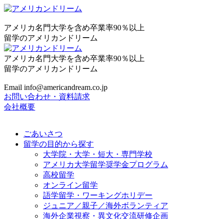
アメリカ名門大学を含め卒業率90％以上
留学のアメリカンドリーム
アメリカ名門大学を含め卒業率90％以上
留学のアメリカンドリーム
Email info@americandream.co.jp
お問い合わせ・資料請求
会社概要
ごあいさつ
留学の目的から探す
大学院・大学・短大・専門学校
アメリカ大学留学奨学金プログラム
高校留学
オンライン留学
語学留学・ワーキングホリデー
ジュニア／親子／海外ボランティア
海外企業視察・異文化交流研修企画