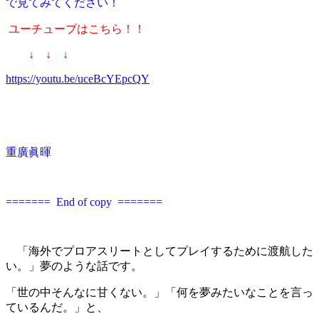
で見てみてください！
ユーチューブはこちら！！
↓ ↓ ↓
https://youtu.be/uceBcYEpcQY
重廣眞暉
======= End of copy =======
「海外でプロアスリートとしてプレイするために渡航した
い。」夢のような話です。
「世の中そんなに甘くない。」「何を夢みたいなことを言っ
ているんだ。」と、