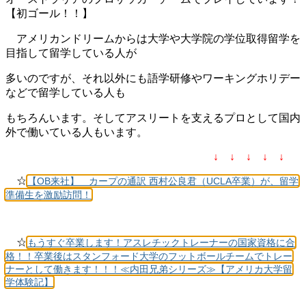
【初ゴール！！】
アメリカンドリームからは大学や大学院の学位取得留学を
目指して
留学している人が
多いのですが、
それ以外にも語学研修やワーキングホリデー
などで
留学している人も
もちろんいます。
そして
アスリートを支えるプロとして国内
外で働いている人もいます。
↓ ↓ ↓ ↓ ↓
☆
【OB来社】 カープの通訳 西村公良君（UCLA卒業）が、留学
準備生を激励訪問！
☆
もうすぐ卒業します！アスレチックトレーナーの国家資格に合
格！！卒業後はスタンフォード大学のフットボールチームでトレー
ナーとして働きます！！！≪内田兄弟シリーズ≫【アメリカ大学留
学体験記】