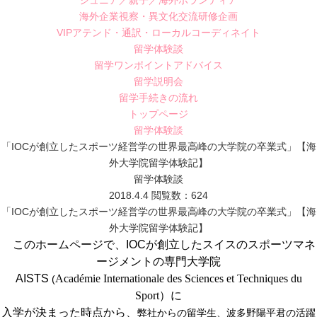
ジュニア／親子／海外ボランティア
海外企業視察・異文化交流研修企画
VIPアテンド・通訳・ローカルコーディネイト
留学体験談
留学ワンポイントアドバイス
留学説明会
留学手続きの流れ
トップページ
留学体験談
「IOCが創立したスポーツ経営学の世界最高峰の大学院の卒業式」【海
外大学院留学体験記】
留学体験談
2018.4.4
閲覧数：624
「IOCが創立したスポーツ経営学の世界最高峰の大学院の卒業式」【海
外大学院留学体験記】
このホームページで、IOCが創立したスイスのスポーツマネ
ージメントの専門大学院
AISTS
Académie Internationale des Sciences et Techniques du
(
Sport
）に
入学が決まった時点から、
弊社からの留学生、波多野陽平君の活躍