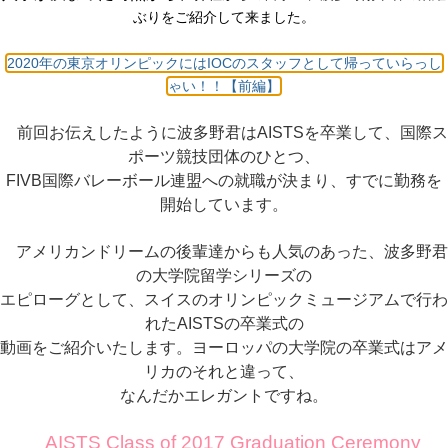
ぶりをご紹介して来ました。
2020年の東京オリンピックにはIOCのスタッフとして帰っていらっし
ゃい！！【前編】
前回お伝えしたように波多野君はAISTSを卒業して、国際ス
ポーツ競技団体のひとつ、
FIVB国際バレーボール連盟への就職が決まり、すでに勤務を
開始しています。
アメリカンドリームの後輩達からも人気のあった、波多野君
の大学院留学シリーズの
エピローグとして、スイスのオリンピックミュージアムで行わ
れたAISTSの卒業式の
動画をご紹介いたします。ヨーロッパの大学院
の卒業式は
アメ
リカのそれと違って、
なんだかエレガントですね。
AISTS Class of 2017 Graduation Ceremony