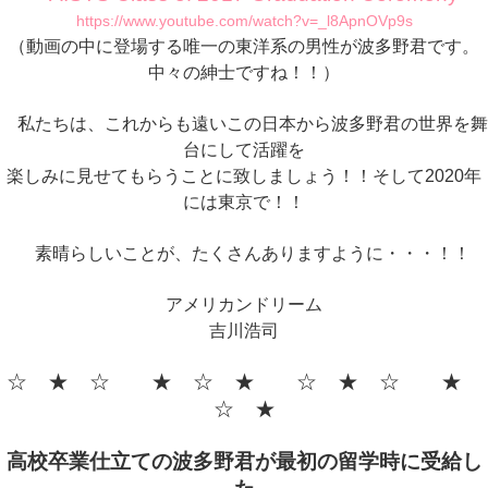
https://www.youtube.com/watch?v=_l8ApnOVp9s
（動画の中に登場する唯一の東洋系の男性が波多野君です。
中々の紳士ですね！！）
私たちは、これからも遠いこの日本から波多野君の世界を舞
台にして活躍を
楽しみに見せてもらうことに致しましょう！！そして2020年
には東京で！！
素晴らしいことが、たくさんありますように・・・！！
アメリカンドリーム
吉川浩司
☆ ★ ☆ ★ ☆ ★ ☆ ★ ☆ ★
☆ ★
高校卒業仕立ての波多野君が最初の留学時に受給し