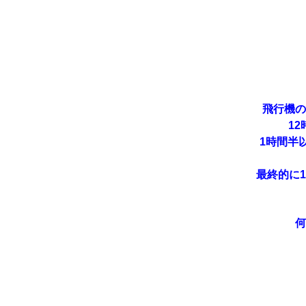
飛行機の
1
1時間半
最終的に
何