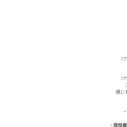
《ア
《ア
こ
感じ
・
・現役留