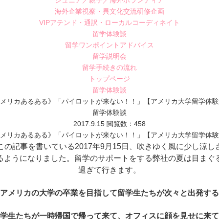
ジュニア／親子／海外ボランティア
海外企業視察・異文化交流研修企画
VIPアテンド・通訳・ローカルコーディネイト
留学体験談
留学ワンポイントアドバイス
留学説明会
留学手続きの流れ
トップページ
留学体験談
メリカあるある》「パイロットが来ない！！」【アメリカ大学留学体験
留学体験談
2017.9.15
閲覧数：458
メリカあるある》「パイロットが来ない！！」【アメリカ大学留学体験
の記事を書いている2017年9月15日、吹きゆく風に少し涼し
るようになりました。
留学のサポートをする弊社の夏は目まぐ
過ぎて行きます。
アメリカの大学の卒業を目指して留学生たちが次々と出発する
学生たちが一時帰国で帰って来て、オフィスに顔を見せに来て