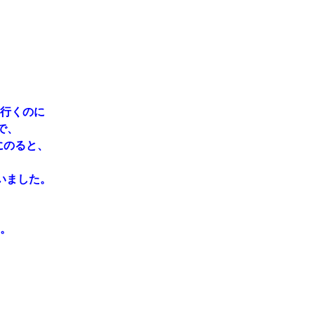
行くのに
で、
にのると、
いました。
。