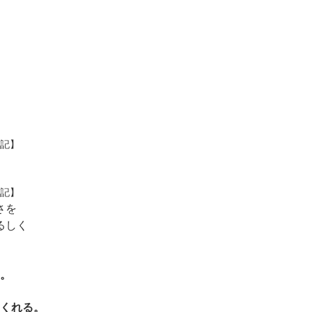
記】
記】
さを
るしく
。
くれる。