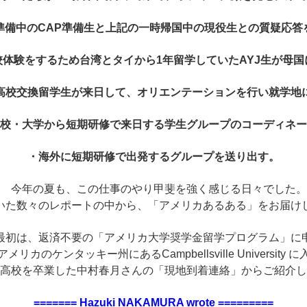
準備中のCAP準備生と上記の一時帰国中の現役生との質疑応答
校体験をするため台湾とタイから1年留学していたAYJ生が母国
高校交換留学生が来日して、オリエンテーションを行い就学地
校・大学から短期研修で来日する学生グループのコーディネー
・海外に短期研修で出発するグループを送り出す。
今年の夏も、この仕事のやり甲斐を強く感じる日々でした。
いた数々のレポートの中から、「アメリカあるある」をお届け
初は、返済不要の「アメリカ大学奨学金留学プログラム」に
メリカのケンタッキー州にあるCampbellsville University 
高校を卒業した中村春月さんの「現地到着連絡」からご紹介し
======= Hazuki NAKAMURA wrote =========