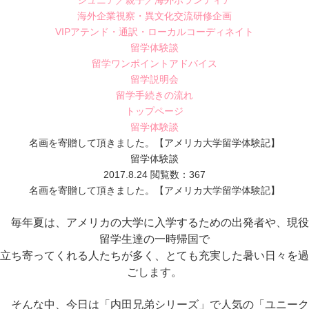
ジュニア／親子／海外ボランティア
海外企業視察・異文化交流研修企画
VIPアテンド・通訳・ローカルコーディネイト
留学体験談
留学ワンポイントアドバイス
留学説明会
留学手続きの流れ
トップページ
留学体験談
名画を寄贈して頂きました。【アメリカ大学留学体験記】
留学体験談
2017.8.24
閲覧数：367
名画を寄贈して頂きました。【アメリカ大学留学体験記】
毎年夏は、アメリカの大学に入学するための出発者や、現役
留学生達の一時帰国で
立ち寄ってくれる
人たちが多く、とても充実した暑い日々を過
ごします。
そんな中、今日は「内田兄弟シリーズ」で人気の「ユニーク