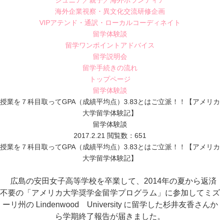
ジュニア／親子／海外ボランティア
海外企業視察・異文化交流研修企画
VIPアテンド・通訳・ローカルコーディネイト
留学体験談
留学ワンポイントアドバイス
留学説明会
留学手続きの流れ
トップページ
留学体験談
授業を７科目取ってGPA（成績平均点）3.83とはご立派！！【アメリカ
大学留学体験記】
留学体験談
2017.2.21
閲覧数：651
授業を７科目取ってGPA（成績平均点）3.83とはご立派！！【アメリカ
大学留学体験記】
広島の安田女子高等学校を卒業して、2014年の夏から返済
不要の「アメリカ大学奨学金留学プログラム」
に参加してミズ
ーリ州の Lindenwood University に留学した杉井友香さんか
ら学期終了報告が届きました。