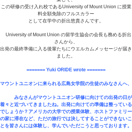
この研修の受け入れ校である
University of Mount Union に授業
料全額免除のフルスカラー
として在学中の折出悠貴さんです。
University of Mount Union の留学生協会の会長も務める折出
さんから、
出発の最終準備に入る
後輩たちにウエルカムメッセージが届き
ました。
======= Yuki ORIDE wrote =======
マウントユニオンに来られる広島女学院の生徒のみなさんへ、
みなさんがマウントユニオン研修に向けての出発の日が
着々と近づいてきましたね。出発に向けての準備は整っている
でしょうか？アメリカの大学での授業体験、ホストファミリー
の家に滞在など、ただの旅行では決してすることができないこ
とを皆さんには体験し、学んでいただこうと思っております。