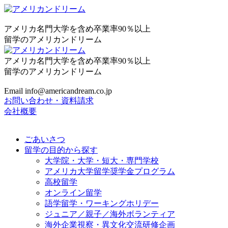
アメリカ名門大学を含め卒業率90％以上
留学のアメリカンドリーム
アメリカ名門大学を含め卒業率90％以上
留学のアメリカンドリーム
Email info@americandream.co.jp
お問い合わせ・資料請求
会社概要
ごあいさつ
留学の目的から探す
大学院・大学・短大・専門学校
アメリカ大学留学奨学金プログラム
高校留学
オンライン留学
語学留学・ワーキングホリデー
ジュニア／親子／海外ボランティア
海外企業視察・異文化交流研修企画