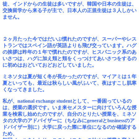
徒、インドからの生徒は多いですが、
韓国や日本の生徒は、
交換留学から来る子が主で、日本人の正規生徒は３人しかい
ません。
２ヶ月たった今ではだいぶ慣れたのですが、スーパーやレス
トランではスペイン語が英語よりも飛び交っています。
ハグ
の挨拶は昨年の１年で慣れたのですが、ヒスパニック系のあ
いさつは、ハグに加え頬と頬をくっつけてあいさつをするの
に初めはおどいておどおどしていました。
ミネソタは夏が短く冬が長かったのですが、マイアミは１年
夏といっても、最近は秋らしい風がふいて、夜はすこし肌寒
くなってきました。
私が、national exchange studentとして、一番困っているの
は、授業の選択です。いま来セメスターに向けていろんな授
業を検索し始めたのですが、
自分のとりたい授業を、ミネソ
タの大学のアドバイザーに（ちなみにgeneralとbusinessのア
ドバイザー別に）大学に戻った際に単位になるのか確認する
ため、