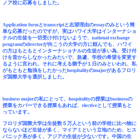
ノア校に応募をしました。
Application formとtranscriptと志望理由のessayのみという簡
単な応募だったのですが、実はハワイ大学はインターナショ
ナルの生徒を一切受け付けないようで、
national exchange
programのdirectorが向こうの大学の方に頼んでも、ハワイ
の方はもともとインターナショナルの生徒が多い為、受け付
けを昔からしなかったみたいで、急遽、学校の希望を変更す
るように言われ、
それに考える猶予が１日のみといわれ、私
がもともと勉強をしたかったhospitalityのmajorがあるフロリ
ダ国際大学を選択しました。
business majorの私にとって、hospitalityの授業はbusinessの
授業をカバーできる授業もあれば、electiveとして授業もと
っています。
フロリダ国際大学は生徒数５万人という前の学校に比べ物に
ならないほど生徒が多く、マイアミという立地のため、ヒス
パニック系が多く、アジアの生徒が少ないです。中国の生