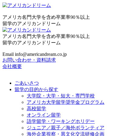
アメリカ名門大学を含め卒業率90％以上
留学のアメリカンドリーム
アメリカ名門大学を含め卒業率90％以上
留学のアメリカンドリーム
Email info@americandream.co.jp
お問い合わせ・資料請求
会社概要
ごあいさつ
留学の目的から探す
大学院・大学・短大・専門学校
アメリカ大学留学奨学金プログラム
高校留学
オンライン留学
語学留学・ワーキングホリデー
ジュニア／親子／海外ボランティア
海外企業視察・異文化交流研修企画