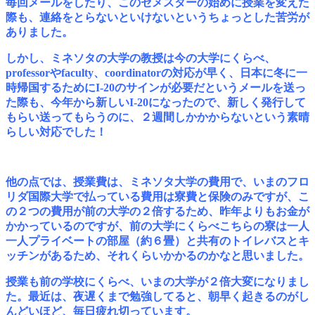
毎回メールをしたり、このセメスターの始めに授業を変えた
際も、連絡をとらないといけないというちょっとした苦労が
ありました。
しかし、ミネソタの大学の教授は今の大学にくらべ、
professorやfaculty、coordinatorの対応が早く、日本に冬に一
時帰国するためにI-20のサインが必要だというメールを
送っ
た際も、今年から新しいI-20になったので、新しく発行して
もらい送ってもらうのに、２週間しかかからないという素晴
らしい対応でした！
他の点では、授業費は、ミネソタ大学の費用で、いまのフロ
リダ国際大学で払っている費用は寮費と保険のみですが、こ
の２つの費用が前の大学の２倍するため、
昨年よりもお金が
かかっているのですが、前の大学にくらべこちらの寮は一人
一人プライベートの部屋（約６畳）と共有のトイレバスとキ
ッチンがあるため、
それくらいかかるのかなと思いました。
授業も前の学校にくらべ、いまの大学が２倍大変になりまし
た。最近は、夜遅くまで勉強してると、朝早く起きるのがし
んどいほど、毎日疲れ切っています。