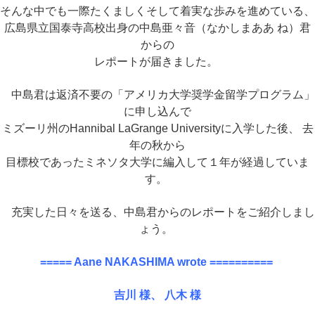
そんな中でも一際たくましく
そして着実な歩みを進めている、
広島県立国泰寺高校出身の中島亜々音（なかしまああ ね）君
からの
レポートが届きました。
中島君は返済不要の「アメリカ大学奨学金留学プログラム」
に申し込んで
ミズーリ州のHannibal LaGrange Universityに入学した後、 去
年の秋から
目標校であったミネソタ大学に編入して１年が経過していま
す。
充実した日々を送る、中島君からのレポートをご紹介しまし
ょう。
===== Aane NAKASHIMA wrote ==========
吉川 様、 八木 様