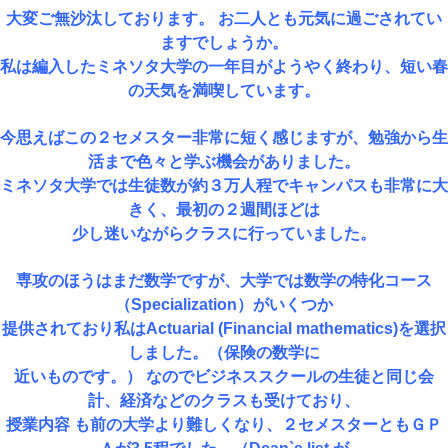
大変ご無沙汰しております。 お二人とも元気に過ごされてい
ますでしょうか。
私は編入したミネソタ大学の一年目がようやく終わり、短い春
の天気を満喫しています。
今思えばこの２セメスター非常に短く感じますが、勉強から生
活まで色々と学ぶ機会がありました。
ミネソタ大学では生徒数が約３万人程でキャンパスも非常に大
きく、最初の２週間ほどは
少し迷いながらクラスに行っていました。
専攻のほうはまだ数学ですが、大学では数学の特化コース
（Specialization）がいくつか
提供されており私はActuarial (Financial mathematics)を選択
しました。（保険の数学に
近いものです。） なのでビジネススクールの生徒と同じ会
計、経済などのクラスも受けており、
授業内容 も前の大学より難しくなり、２セメスターともＧＰ