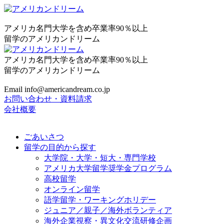
アメリカ名門大学を含め卒業率90％以上
留学のアメリカンドリーム
アメリカ名門大学を含め卒業率90％以上
留学のアメリカンドリーム
Email info@americandream.co.jp
お問い合わせ・資料請求
会社概要
ごあいさつ
留学の目的から探す
大学院・大学・短大・専門学校
アメリカ大学留学奨学金プログラム
高校留学
オンライン留学
語学留学・ワーキングホリデー
ジュニア／親子／海外ボランティア
海外企業視察・異文化交流研修企画