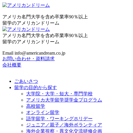
アメリカ名門大学を含め卒業率90％以上
留学のアメリカンドリーム
アメリカ名門大学を含め卒業率90％以上
留学のアメリカンドリーム
Email info@americandream.co.jp
お問い合わせ・資料請求
会社概要
ごあいさつ
留学の目的から探す
大学院・大学・短大・専門学校
アメリカ大学留学奨学金プログラム
高校留学
オンライン留学
語学留学・ワーキングホリデー
ジュニア／親子／海外ボランティア
海外企業視察・異文化交流研修企画