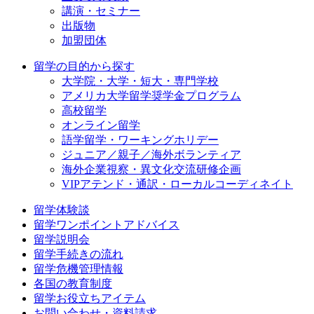
講演・セミナー
出版物
加盟団体
留学の目的から探す
大学院・大学・短大・専門学校
アメリカ大学留学奨学金プログラム
高校留学
オンライン留学
語学留学・ワーキングホリデー
ジュニア／親子／海外ボランティア
海外企業視察・異文化交流研修企画
VIPアテンド・通訳・ローカルコーディネイト
留学体験談
留学ワンポイントアドバイス
留学説明会
留学手続きの流れ
留学危機管理情報
各国の教育制度
留学お役立ちアイテム
お問い合わせ・資料請求