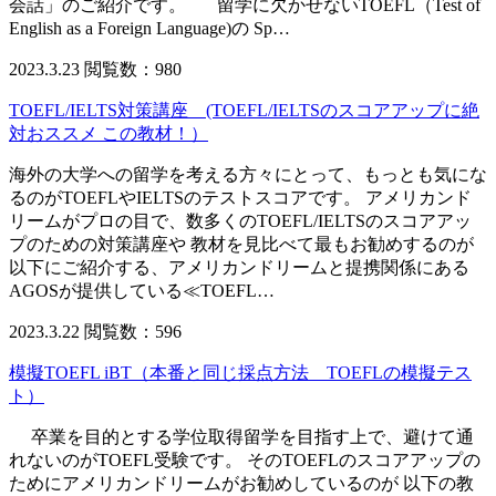
会話」のご紹介です。 留学に欠かせないTOEFL（Test of
English as a Foreign Language)の Sp…
2023.3.23
閲覧数：980
TOEFL/IELTS対策講座 (TOEFL/IELTSのスコアアップに絶
対おススメ この教材！）
海外の大学への留学を考える方々にとって、もっとも気にな
るのがTOEFLやIELTSのテストスコアです。 アメリカンド
リームがプロの目で、数多くのTOEFL/IELTSのスコアアッ
プのための対策講座や 教材を見比べて最もお勧めするのが
以下にご紹介する、アメリカンドリームと提携関係にある
AGOSが提供している≪TOEFL…
2023.3.22
閲覧数：596
模擬TOEFL iBT（本番と同じ採点方法 TOEFLの模擬テス
ト）
卒業を目的とする学位取得留学を目指す上で、避けて通
れないのがTOEFL受験です。 そのTOEFLのスコアアップの
ためにアメリカンドリームがお勧めしているのが 以下の教