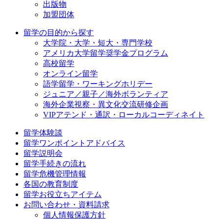
出版物
加盟団体
留学の目的から探す
大学院・大学・短大・専門学校
アメリカ大学留学奨学金プログラム
高校留学
オンライン留学
語学留学・ワーキングホリデー
ジュニア／親子／海外ボランティア
海外企業視察・異文化交流研修企画
VIPアテンド・通訳・ローカルコーディネイト
留学体験談
留学ワンポイントアドバイス
留学説明会
留学手続きの流れ
留学危機管理情報
各国の教育制度
留学お役立ちアイテム
お問い合わせ・資料請求
個人情報保護方針