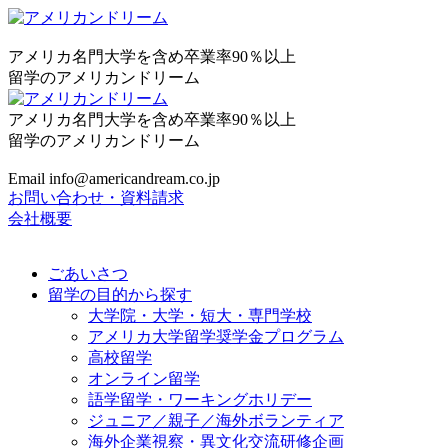
アメリカ名門大学を含め卒業率90％以上
留学のアメリカンドリーム
アメリカ名門大学を含め卒業率90％以上
留学のアメリカンドリーム
Email info@americandream.co.jp
お問い合わせ・資料請求
会社概要
ごあいさつ
留学の目的から探す
大学院・大学・短大・専門学校
アメリカ大学留学奨学金プログラム
高校留学
オンライン留学
語学留学・ワーキングホリデー
ジュニア／親子／海外ボランティア
海外企業視察・異文化交流研修企画