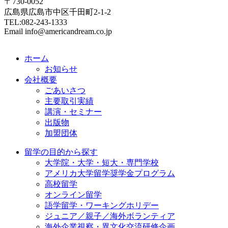
〒730-0052
広島県広島市中区千田町2-1-2
TEL:082-243-1333
Email info@americandream.co.jp
ホーム
お知らせ
会社概要
ごあいさつ
主要取引実績
講演・セミナー
出版物
加盟団体
留学の目的から探す
大学院・大学・短大・専門学校
アメリカ大学留学奨学金プログラム
高校留学
オンライン留学
語学留学・ワーキングホリデー
ジュニア／親子／海外ボランティア
海外企業視察・異文化交流研修企画