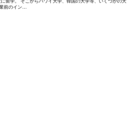
大に留学。 そこからハワイ大学、韓国の大学等、いくつかの大
卒業前のイン…