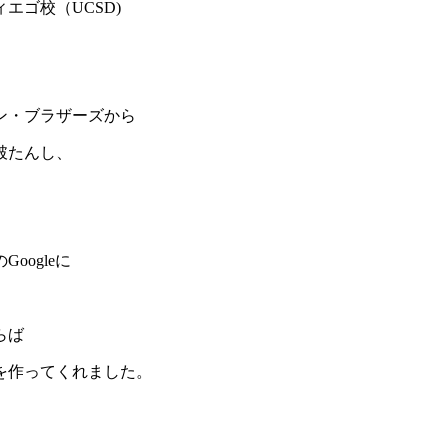
エゴ校（UCSD)
ン・ブラザーズから
破たんし、
ogleに
らば
を作ってくれました。