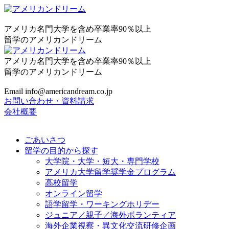
アメリカ名門大学を含め卒業率90％以上
留学のアメリカンドリーム
アメリカ名門大学を含め卒業率90％以上
留学のアメリカンドリーム
Email info@americandream.co.jp
お問い合わせ・資料請求
会社概要
ごあいさつ
留学の目的から探す
大学院・大学・短大・専門学校
アメリカ大学留学奨学金プログラム
高校留学
オンライン留学
語学留学・ワーキングホリデー
ジュニア／親子／海外ボランティア
海外企業視察・異文化交流研修企画