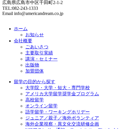
広島県広島市中区千田町2-1-2
TEL:082-243-1333
Email info@americandream.co.jp
ホーム
お知らせ
会社概要
ごあいさつ
主要取引実績
講演・セミナー
出版物
加盟団体
留学の目的から探す
大学院・大学・短大・専門学校
アメリカ大学留学奨学金プログラム
高校留学
オンライン留学
語学留学・ワーキングホリデー
ジュニア／親子／海外ボランティア
海外企業視察・異文化交流研修企画