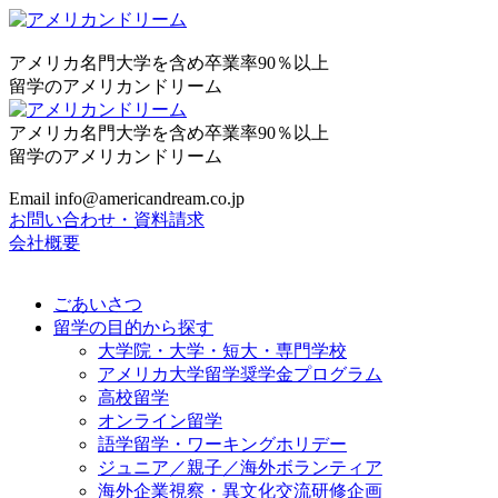
アメリカ名門大学を含め卒業率90％以上
留学のアメリカンドリーム
アメリカ名門大学を含め卒業率90％以上
留学のアメリカンドリーム
Email info@americandream.co.jp
お問い合わせ・資料請求
会社概要
ごあいさつ
留学の目的から探す
大学院・大学・短大・専門学校
アメリカ大学留学奨学金プログラム
高校留学
オンライン留学
語学留学・ワーキングホリデー
ジュニア／親子／海外ボランティア
海外企業視察・異文化交流研修企画