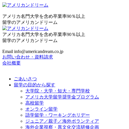
アメリカ名門大学を含め卒業率90％以上
留学のアメリカンドリーム
アメリカ名門大学を含め卒業率90％以上
留学のアメリカンドリーム
Email info@americandream.co.jp
お問い合わせ・資料請求
会社概要
ごあいさつ
留学の目的から探す
大学院・大学・短大・専門学校
アメリカ大学留学奨学金プログラム
高校留学
オンライン留学
語学留学・ワーキングホリデー
ジュニア／親子／海外ボランティア
海外企業視察・異文化交流研修企画