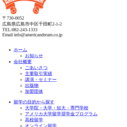
〒730-0052
広島県広島市中区千田町2-1-2
TEL:082-243-1333
Email info@americandream.co.jp
ホーム
お知らせ
会社概要
ごあいさつ
主要取引実績
講演・セミナー
出版物
加盟団体
留学の目的から探す
大学院・大学・短大・専門学校
アメリカ大学留学奨学金プログラム
高校留学
オンライン留学