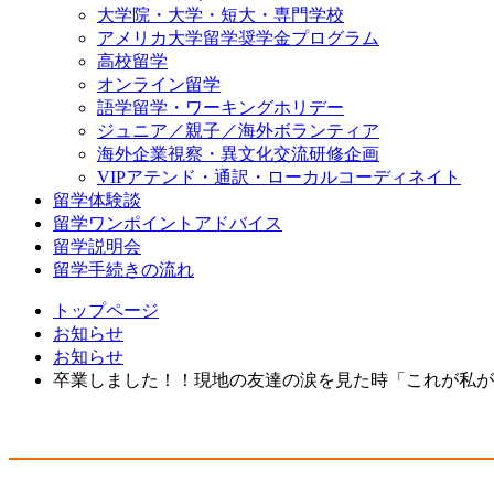
大学院・大学・短大・専門学校
アメリカ大学留学奨学金プログラム
高校留学
オンライン留学
語学留学・ワーキングホリデー
ジュニア／親子／海外ボランティア
海外企業視察・異文化交流研修企画
VIPアテンド・通訳・ローカルコーディネイト
留学体験談
留学ワンポイントアドバイス
留学説明会
留学手続きの流れ
トップページ
お知らせ
お知らせ
卒業しました！！現地の友達の涙を見た時「これが私が