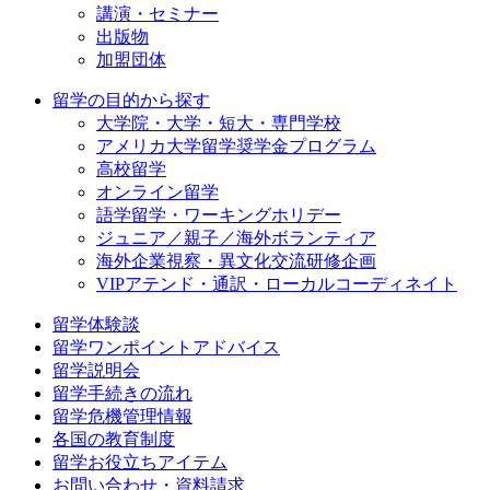
講演・セミナー
出版物
加盟団体
留学の目的から探す
大学院・大学・短大・専門学校
アメリカ大学留学奨学金プログラム
高校留学
オンライン留学
語学留学・ワーキングホリデー
ジュニア／親子／海外ボランティア
海外企業視察・異文化交流研修企画
VIPアテンド・通訳・ローカルコーディネイト
留学体験談
留学ワンポイントアドバイス
留学説明会
留学手続きの流れ
留学危機管理情報
各国の教育制度
留学お役立ちアイテム
お問い合わせ・資料請求