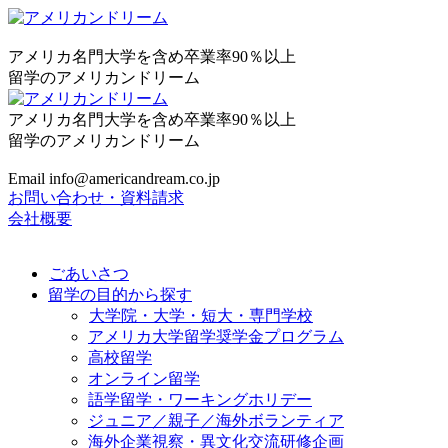
アメリカ名門大学を含め卒業率90％以上
留学のアメリカンドリーム
アメリカ名門大学を含め卒業率90％以上
留学のアメリカンドリーム
Email info@americandream.co.jp
お問い合わせ・資料請求
会社概要
ごあいさつ
留学の目的から探す
大学院・大学・短大・専門学校
アメリカ大学留学奨学金プログラム
高校留学
オンライン留学
語学留学・ワーキングホリデー
ジュニア／親子／海外ボランティア
海外企業視察・異文化交流研修企画