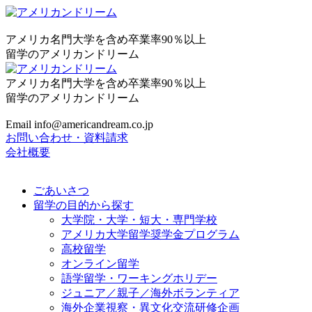
アメリカ名門大学を含め卒業率90％以上
留学のアメリカンドリーム
アメリカ名門大学を含め卒業率90％以上
留学のアメリカンドリーム
Email info@americandream.co.jp
お問い合わせ・資料請求
会社概要
ごあいさつ
留学の目的から探す
大学院・大学・短大・専門学校
アメリカ大学留学奨学金プログラム
高校留学
オンライン留学
語学留学・ワーキングホリデー
ジュニア／親子／海外ボランティア
海外企業視察・異文化交流研修企画