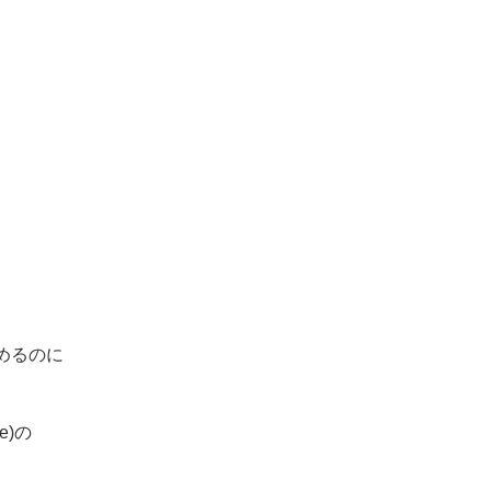
高めるのに
。
ge)の