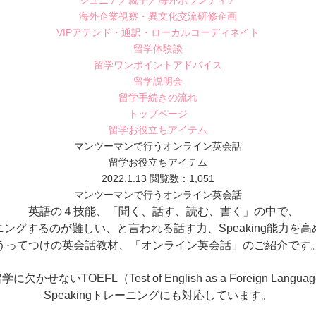
ジュニア／親子／海外ボランティア
海外企業視察・異文化交流研修企画
VIPアテンド・通訳・ローカルコーディネイト
留学体験談
留学ワンポイントアドバイス
留学説明会
留学手続きの流れ
トップページ
留学お役立ちアイテム
マンツーマンで行うオンライン英会話
留学お役立ちアイテム
2022.1.13
閲覧数：1,051
マンツーマンで行うオンライン英会話
英語の４技能、「聞く、話す、読む、書く」の中で、
ングするのが難しい、と言われる話す力、Speaking能力を
うってつけの英会話教材、「オンライン英会話」のご紹介です
欠かせないTOEFL（Test of English as a Foreign Langua
Speakingトレーニングにも対応しています。