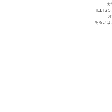
大学
IELT
オ
あるいは