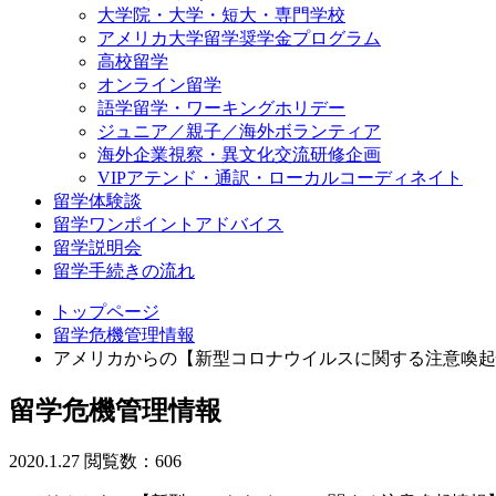
大学院・大学・短大・専門学校
アメリカ大学留学奨学金プログラム
高校留学
オンライン留学
語学留学・ワーキングホリデー
ジュニア／親子／海外ボランティア
海外企業視察・異文化交流研修企画
VIPアテンド・通訳・ローカルコーディネイト
留学体験談
留学ワンポイントアドバイス
留学説明会
留学手続きの流れ
トップページ
留学危機管理情報
アメリカからの【新型コロナウイルスに関する注意喚起
留学危機管理情報
2020.1.27
閲覧数：606