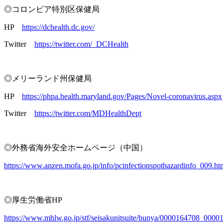
◎コロンビア特別区保健局
HP
https://dchealth.dc.gov/
Twitter
https://twitter.com/_DCHealth
◎メリーランド州保健局
HP
https://phpa.health.maryland.gov/Pages/Novel-coronavirus.aspx
Twitter
https://twitter.com/MDHealthDept
◎外務省海外安全ホームページ（中国）
https://www.anzen.mofa.go.jp/info/pcinfectionspothazardinfo_009.h
◎厚生労働省HP
https://www.mhlw.go.jp/stf/seisakunitsuite/bunya/0000164708_00001