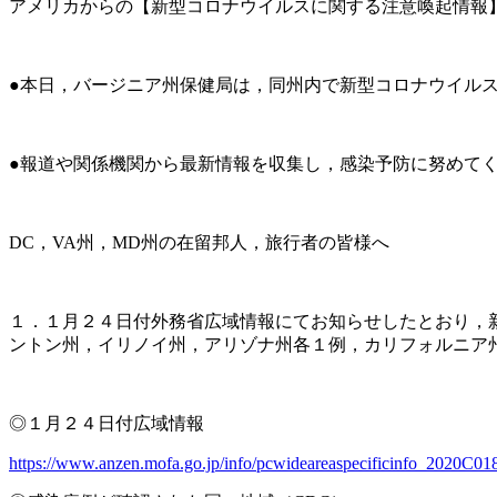
アメリカからの【新型コロナウイルスに関する注意喚起情報
●本日，バージニア州保健局は，同州内で新型コロナウイル
●報道や関係機関から最新情報を収集し，感染予防に努めて
DC，VA州，MD州の在留邦人，旅行者の皆様へ
１．１月２４日付外務省広域情報にてお知らせしたとおり，新
ントン州，イリノイ州，アリゾナ州各１例，カリフォルニア
◎１月２４日付広域情報
https://www.anzen.mofa.go.jp/info/pcwideareaspecificinfo_2020C01