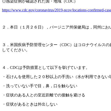
◎感染症例が確認された国・地域（CDC）
https://www.cdc.gov/coronavirus/2019-ncov/locations-confirmed-ca
２．本日（１月２６日），バージニア州保健局は，同州にお
３．米国疾病予防管理センター（CDC）はコロナウイルス
してください。
４．CDCは予防措置として以下を挙げています。
・石けんを使用した２０秒以上の手洗い（水が利用できない
・洗っていない手で目，鼻，口を触らない
・症状のある人との至近距離での接触を避ける
・症状があるときは外出しない