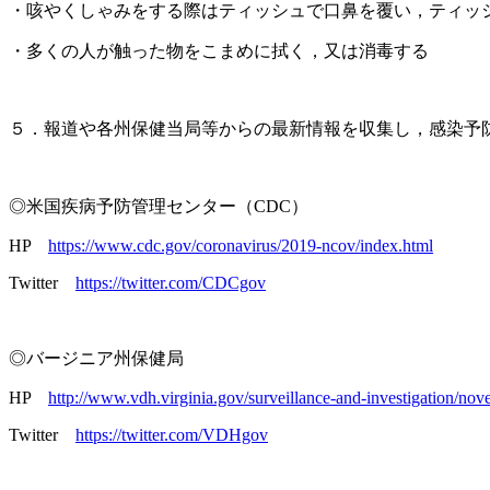
・咳やくしゃみをする際はティッシュで口鼻を覆い，ティッ
・多くの人が触った物をこまめに拭く，又は消毒する
５．報道や各州保健当局等からの最新情報を収集し，感染予
◎米国疾病予防管理センター（CDC）
HP
https://www.cdc.gov/coronavirus/2019-ncov/index.html
Twitter
https://twitter.com/CDCgov
◎バージニア州保健局
HP
http://www.vdh.virginia.gov/surveillance-and-investigation/nove
Twitter
https://twitter.com/VDHgov