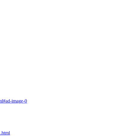
tml#ad-image-0
.html