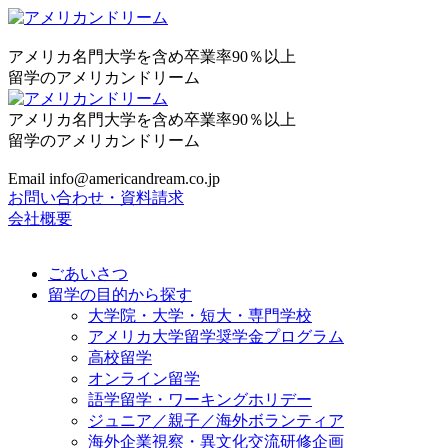
アメリカ名門大学を含め卒業率90％以上
留学のアメリカンドリーム
アメリカ名門大学を含め卒業率90％以上
留学のアメリカンドリーム
Email info@americandream.co.jp
お問い合わせ・資料請求
会社概要
ごあいさつ
留学の目的から探す
大学院・大学・短大・専門学校
アメリカ大学留学奨学金プログラム
高校留学
オンライン留学
語学留学・ワーキングホリデー
ジュニア／親子／海外ボランティア
海外企業視察・異文化交流研修企画