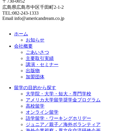
〒730-0052
広島県広島市中区千田町2-1-2
TEL:082-243-1333
Email info@americandream.co.jp
ホーム
お知らせ
会社概要
ごあいさつ
主要取引実績
講演・セミナー
出版物
加盟団体
留学の目的から探す
大学院・大学・短大・専門学校
アメリカ大学留学奨学金プログラム
高校留学
オンライン留学
語学留学・ワーキングホリデー
ジュニア／親子／海外ボランティア
海外企業視察・異文化交流研修企画