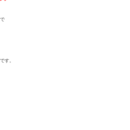
で
です。