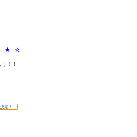
★ ★ ☆
ます！！
程決定！！