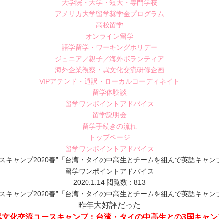
大学院・大学・短大・専門学校
アメリカ大学留学奨学金プログラム
高校留学
オンライン留学
語学留学・ワーキングホリデー
ジュニア／親子／海外ボランティア
海外企業視察・異文化交流研修企画
VIPアテンド・通訳・ローカルコーディネイト
留学体験談
留学ワンポイントアドバイス
留学説明会
留学手続きの流れ
トップページ
留学ワンポイントアドバイス
ユースキャンプ2020春”「台湾・タイの中高生とチームを組んで英語キャ
留学ワンポイントアドバイス
2020.1.14
閲覧数：813
ユースキャンプ2020春”「台湾・タイの中高生とチームを組んで英語キャ
昨年大好評だった
異文化交流ユースキャンプ：台湾・タイの中高生との3国キャン