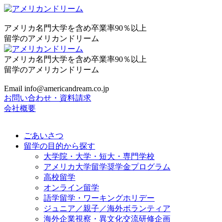
アメリカ名門大学を含め卒業率90％以上
留学のアメリカンドリーム
アメリカ名門大学を含め卒業率90％以上
留学のアメリカンドリーム
Email info@americandream.co.jp
お問い合わせ・資料請求
会社概要
ごあいさつ
留学の目的から探す
大学院・大学・短大・専門学校
アメリカ大学留学奨学金プログラム
高校留学
オンライン留学
語学留学・ワーキングホリデー
ジュニア／親子／海外ボランティア
海外企業視察・異文化交流研修企画