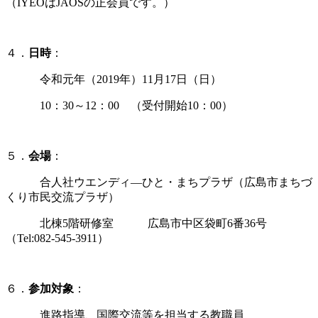
（IYEOはJAOSの正会員です。）
４．
日時
：
令和元年（2019年）11月17日（日）
10：30～12：00 （受付開始10：00）
５．
会場
：
合人社ウエンディ―ひと・まちプラザ（広島市まちづ
くり市民交流プラザ）
北棟5階研修室
広島市中区袋町6番36号
（Tel:082-545-3911）
６．
参加対象
：
進路指導、国際交流等を担当する教職員