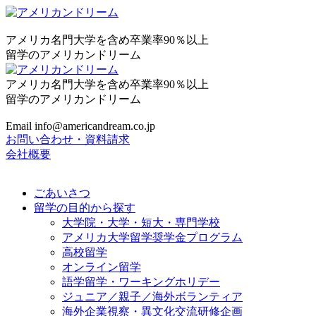
アメリカ名門大学を含め卒業率90％以上
留学のアメリカンドリーム
アメリカ名門大学を含め卒業率90％以上
留学のアメリカンドリーム
Email info@americandream.co.jp
お問い合わせ・資料請求
会社概要
ごあいさつ
留学の目的から探す
大学院・大学・短大・専門学校
アメリカ大学留学奨学金プログラム
高校留学
オンライン留学
語学留学・ワーキングホリデー
ジュニア／親子／海外ボランティア
海外企業視察・異文化交流研修企画