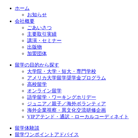
ホーム
お知らせ
会社概要
ごあいさつ
主要取引実績
講演・セミナー
出版物
加盟団体
留学の目的から探す
大学院・大学・短大・専門学校
アメリカ大学留学奨学金プログラム
高校留学
オンライン留学
語学留学・ワーキングホリデー
ジュニア／親子／海外ボランティア
海外企業視察・異文化交流研修企画
VIPアテンド・通訳・ローカルコーディネイト
留学体験談
留学ワンポイントアドバイス