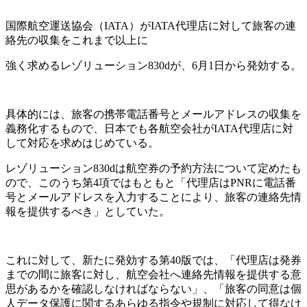
国際航空運送協会（IATA）がIATA代理店に対して旅客の連
絡先の収集をこれまで以上に
強く求めるレゾリューション830dが、6月1日から発効する。
具体的には、旅客の携帯電話番号と
メールアドレスの収集を
義務化するもので、日本でも各航空会社がIATA代理店に対
して対応を
求めはじめている。
レゾリューション830dは航空券の予約方法について定めたも
ので、このうち第4項ではもともと
「代理店はPNRに電話番
号とメールアドレスを入力することにより、旅客の連絡先情
報を提供す
るべき」としていた。
これに対して、新たに発効する第40版では、「代理店は発券
までの間に旅客に対し、航空会社へ
連絡先情報を提供する意
思があるかを確認しなければならない」、「旅客の同意は個
人データ保護
に関するあらゆる指令や規制に対応して得なけ