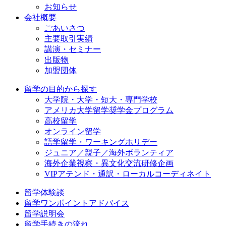
お知らせ
会社概要
ごあいさつ
主要取引実績
講演・セミナー
出版物
加盟団体
留学の目的から探す
大学院・大学・短大・専門学校
アメリカ大学留学奨学金プログラム
高校留学
オンライン留学
語学留学・ワーキングホリデー
ジュニア／親子／海外ボランティア
海外企業視察・異文化交流研修企画
VIPアテンド・通訳・ローカルコーディネイト
留学体験談
留学ワンポイントアドバイス
留学説明会
留学手続きの流れ