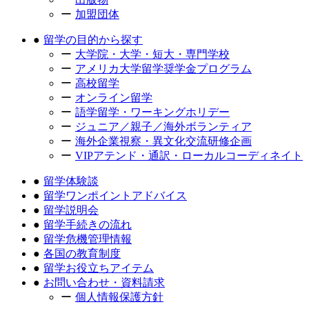
加盟団体
留学の目的から探す
大学院・大学・短大・専門学校
アメリカ大学留学奨学金プログラム
高校留学
オンライン留学
語学留学・ワーキングホリデー
ジュニア／親子／海外ボランティア
海外企業視察・異文化交流研修企画
VIPアテンド・通訳・ローカルコーディネイト
留学体験談
留学ワンポイントアドバイス
留学説明会
留学手続きの流れ
留学危機管理情報
各国の教育制度
留学お役立ちアイテム
お問い合わせ・資料請求
個人情報保護方針