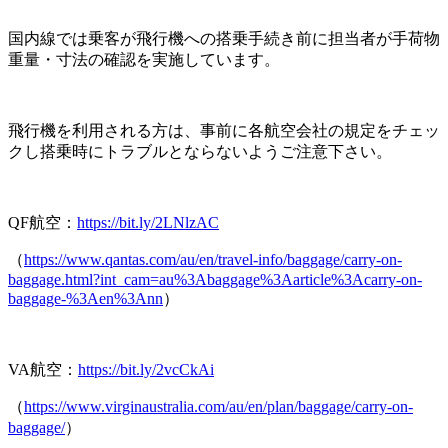
国内線では乗客が飛行機への搭乗手続き前に担当者が手荷物
重量・寸法の確認を実施しています。
飛行機を利用される方は、事前に各航空会社の規定をチェッ
クし搭乗時にトラブルとならないようご注意下さい。
QF航空：
https://bit.ly/2LNlzAC
（
https://www.qantas.com/au/en/travel-info/baggage/carry-on-
baggage.html?int_cam=au%3Abaggage%3Aarticle%3Acarry-on-
baggage-%3Aen%3Ann
）
VA航空：
https://bit.ly/2vcCkAi
（
https://www.virginaustralia.com/au/en/plan/baggage/carry-on-
baggage/
）