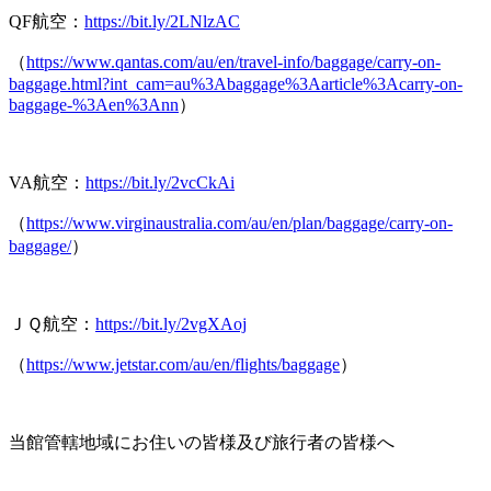
QF航空：
https://bit.ly/2LNlzAC
（
https://www.qantas.com/au/en/travel-info/baggage/carry-on-
baggage.html?int_cam=au%3Abaggage%3Aarticle%3Acarry-on-
baggage-%3Aen%3Ann
）
VA航空：
https://bit.ly/2vcCkAi
（
https://www.virginaustralia.com/au/en/plan/baggage/carry-on-
baggage/
）
ＪＱ航空：
https://bit.ly/2vgXAoj
（
https://www.jetstar.com/au/en/flights/baggage
）
当館管轄地域にお住いの皆様及び旅行者の皆様へ