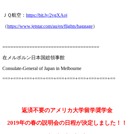
ＪＱ航空：
https://bit.ly/2vgXAoj
（
https://www.jetstar.com/au/en/flights/baggage
）
====================================
在メルボルン日本国総領事館
Consulate-General of Japan in Melbourne
===+===+===+===+===+===+===+===+===+===+==
返済不要のアメリカ大学留学奨学金
2019年の春の説明会の日程が決定しました！！